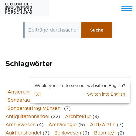
Skip to main content
Menu
Schlagwörter
Would you like to see our website in English?
"Arisierung"
(47)
"Führervorbehalt"
(7)
[X]
Switch into English
"Sonderauftrag Linz"
(21)
"Sonderauftrag Münzen"
(7)
Antiquitätenhandel
(32)
Architektur
(3)
Archivwesen
(4)
Archäologie
(5)
Arzt/Ärztin
(7)
Auktionshandel
(7)
Bankwesen
(9)
Beamte/r
(2)