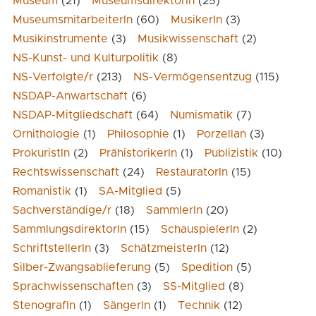
Museum
(21)
MuseumsdirektorIn
(25)
MuseumsmitarbeiterIn
(60)
MusikerIn
(3)
Musikinstrumente
(3)
Musikwissenschaft
(2)
NS-Kunst- und Kulturpolitik
(8)
NS-Verfolgte/r
(213)
NS-Vermögensentzug
(115)
NSDAP-Anwartschaft
(6)
NSDAP-Mitgliedschaft
(64)
Numismatik
(7)
Ornithologie
(1)
Philosophie
(1)
Porzellan
(3)
ProkuristIn
(2)
PrähistorikerIn
(1)
Publizistik
(10)
Rechtswissenschaft
(24)
RestauratorIn
(15)
Romanistik
(1)
SA-Mitglied
(5)
Sachverständige/r
(18)
SammlerIn
(20)
SammlungsdirektorIn
(15)
SchauspielerIn
(2)
SchriftstellerIn
(3)
SchätzmeisterIn
(12)
Silber-Zwangsablieferung
(5)
Spedition
(5)
Sprachwissenschaften
(3)
SS-Mitglied
(8)
StenografIn
(1)
SängerIn
(1)
Technik
(12)