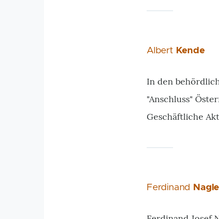
Albert
Kende
In den behördlic
"Anschluss" Öste
Geschäftliche Akt
Ferdinand
Nagle
Ferdinand Josef N