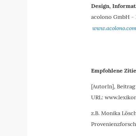
Design, Informat
acolono GmbH - 
www.acolono.co
Empfohlene Ziti
[AutorIn], Beitra
URL: www.lexikon
z.B. Monika Lösch
Provenienzforsc