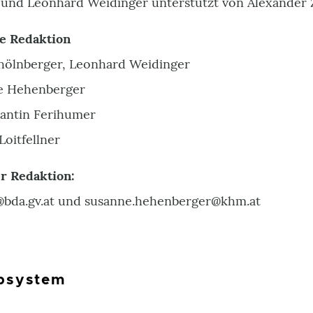
 und Leonhard Weidinger unterstützt von Alexander 
e Redaktion
chölnberger, Leonhard Weidinger
ne Hehenberger
antin Ferihumer
Loitfellner
 Redaktion:
er@bda.gv.at und susanne.hehenberger@khm.at
bsystem