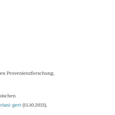
schen Provenienzforschung,
chischen
iani-gert
(15.10.2021).