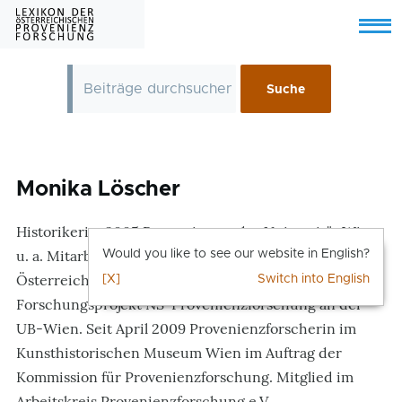
Skip to main content
Menu
Monika Löscher
Historikerin, 2005 Promotion an der Universität Wien;
u. a. Mitarbeiterin beim Nationalfonds der Republik
Would you like to see our website in English?
Österreich für Opfer des Nationalsozialismus sowie im
[X]
Switch into English
Forschungsprojekt NS-Provenienzforschung an der
UB-Wien. Seit April 2009 Provenienzforscherin im
Kunsthistorischen Museum Wien im Auftrag der
Kommission für Provenienzforschung. Mitglied im
Arbeitskreis Provenienzforschung e.V.