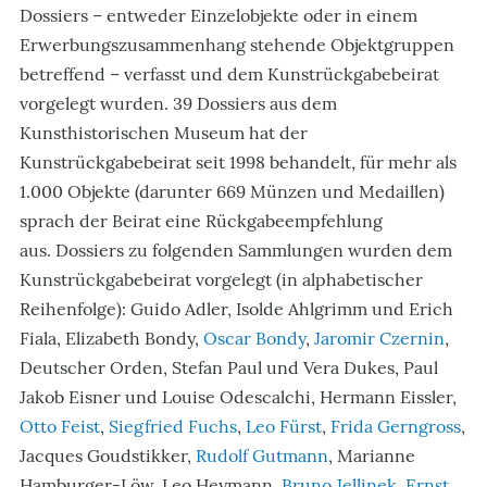
Dossiers – entweder Einzelobjekte oder in einem
Erwerbungszusammenhang stehende Objektgruppen
betreffend – verfasst und dem Kunstrückgabebeirat
vorgelegt wurden. 39 Dossiers aus dem
Kunsthistorischen Museum hat der
Kunstrückgabebeirat seit 1998 behandelt, für mehr als
1.000 Objekte (darunter 669 Münzen und Medaillen)
sprach der Beirat eine Rückgabeempfehlung
aus. Dossiers zu folgenden Sammlungen wurden dem
Kunstrückgabebeirat vorgelegt (in alphabetischer
Reihenfolge): Guido Adler, Isolde Ahlgrimm und Erich
Fiala, Elizabeth Bondy,
Oscar Bondy
,
Jaromir Czernin
,
Deutscher Orden, Stefan Paul und Vera Dukes, Paul
Jakob Eisner und Louise Odescalchi, Hermann Eissler,
Otto Feist
,
Siegfried Fuchs
,
Leo Fürst
,
Frida Gerngross
,
Jacques Goudstikker,
Rudolf Gutmann
, Marianne
Hamburger-Löw, Leo Heymann,
Bruno Jellinek
,
Ernst