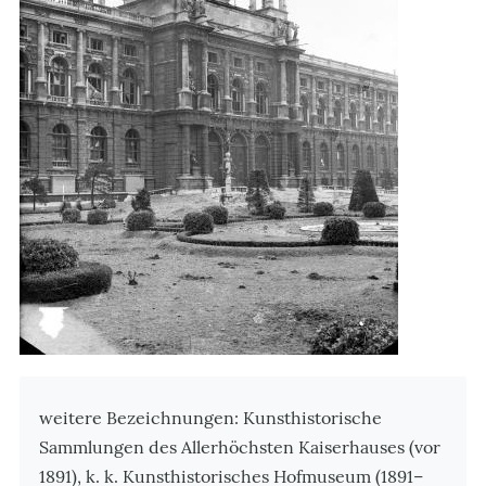
Zusatzinformationen
weitere Bezeichnungen: Kunsthistorische
Sammlungen des Allerhöchsten Kaiserhauses (vor
1891), k. k. Kunsthistorisches Hofmuseum (1891–