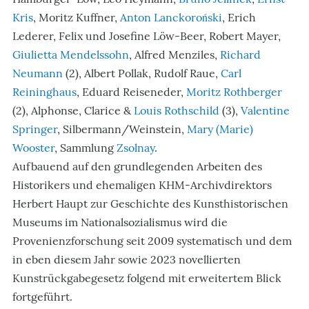
Kris
, Moritz Kuffner,
Anton Lanckoroński
, Erich
Lederer, Felix und Josefine Löw-Beer, Robert Mayer,
Giulietta Mendelssohn
, Alfred Menziles,
Richard
Neumann
(2), Albert Pollak, Rudolf Raue,
Carl
Reininghaus
, Eduard Reiseneder,
Moritz Rothberger
(2), Alphonse, Clarice &
Louis Rothschild
(3),
Valentine
Springer
, Silbermann/Weinstein,
Mary (Marie)
Wooster
, Sammlung
Zsolnay
.
Aufbauend auf den grundlegenden Arbeiten des
Historikers und ehemaligen KHM-Archivdirektors
Herbert Haupt zur Geschichte des Kunsthistorischen
Museums im Nationalsozialismus wird die
Provenienzforschung seit 2009 systematisch und dem
in eben diesem Jahr sowie 2023 novellierten
Kunstrückgabegesetz folgend mit erweitertem Blick
fortgeführt.