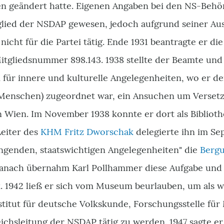
 geändert hatte. Eigenen Angaben bei den NS-Behör
tglied der NSDAP gewesen, jedoch aufgrund seiner Au
nicht für die Partei tätig. Ende 1931 beantragte er 
Mitgliedsnummer 898.143. 1938 stellte der Beamte und
für innere und kulturelle Angelegenheiten, wo er de
Menschen) zugeordnet war, ein Ansuchen um Verset
in Wien. Im November 1938 konnte er dort als Bibliot
eiter des
KHM
Fritz Dworschak
delegierte ihn im S
ingenden, staatswichtigen Angelegenheiten" die
Bergu
, danach übernahm Karl Pollhammer diese Aufgabe und
. 1942 ließ er sich vom Museum beurlauben, um als w
nstitut für deutsche Volkskunde, Forschungsstelle f
eichsleitung der NSDAP tätig zu werden. 1947 sagte er