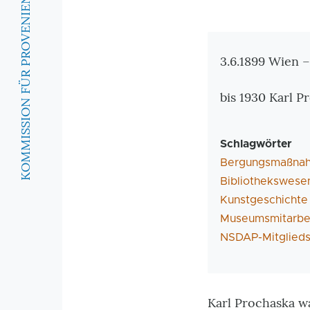
KOMMISSION FÜR PROVENIENZFORSCHUNG
Zusatzinforma
3.6.1899 Wien –
bis 1930 Karl 
Schlagwörter
Bergungsmaßna
Bibliothekswese
Kunstgeschichte
Museumsmitarbei
NSDAP-Mitglieds
Karl Prochaska 