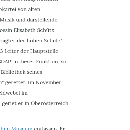
okartei von alten
 Musik und darstellende
ossin Elisabeth Schütz
tragter der hohen Schule".
3 Leiter der Hauptstelle
AP. In dieser Funktion, so
Bibliothek seines
h" gerettet. Im November
eldwebel im
5 geriet er in Oberösterreich
schen Museum
entlassen. Er