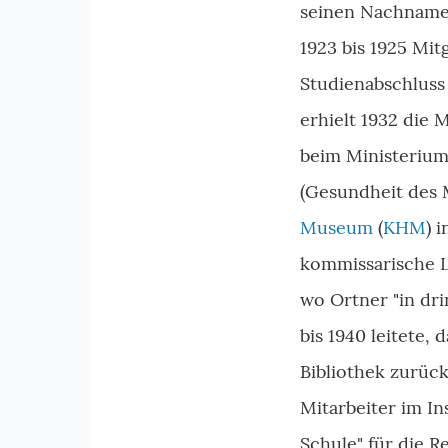
seinen Nachnamen
1923 bis 1925 Mi
Studienabschluss 
erhielt 1932 die 
beim Ministerium 
(Gesundheit des 
Museum
(
KHM
) 
kommissarische L
wo Ortner "in dr
bis 1940 leitete
Bibliothek zurück
Mitarbeiter im I
Schule" für die R