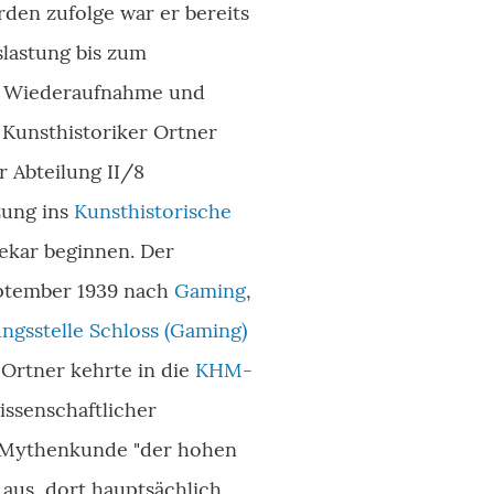
den zufolge war er bereits
slastung bis zum
die Wiederaufnahme und
 Kunsthistoriker Ortner
r Abteilung II/8
zung ins
Kunsthistorische
hekar beginnen. Der
eptember 1939 nach
Gaming
,
ngsstelle Schloss (Gaming)
 Ortner kehrte in die
KHM
-
issenschaftlicher
ür Mythenkunde "der hohen
 aus, dort hauptsächlich