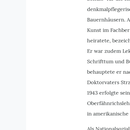
denkmalpflegerisc
Bauernhäusern. A
Kunst im Fachber
heiratete, bezeic
Er war zudem Lekt
Schrifttum und B
behauptete er na
Doktorvaters Str
1943 erfolgte se
Oberfähnrichslehr
in amerikanische
Als Nationalsozia