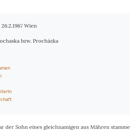
tionen
 26.2.1967 Wien
Prochaska bzw. Procházka
hmen
n
terIn
chaft
war der Sohn eines gleichnamigen aus Mähren stam