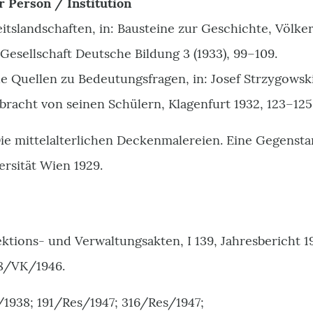
r Person / Institution
seitslandschaften, in: Bausteine zur Geschichte, Vö
Gesellschaft Deutsche Bildung 3 (1933), 99–109.
e Quellen zu Bedeutungsfragen, in: Josef Strzygowski
racht von seinen Schülern, Klagenfurt 1932, 123–125
Die mittelalterlichen Deckenmalereien. Eine Gegenst
ersität Wien 1929.
ktions- und Verwaltungsakten, I 139, Jahresbericht 
8/VK/1946.
1938; 191/Res/1947; 316/Res/1947;