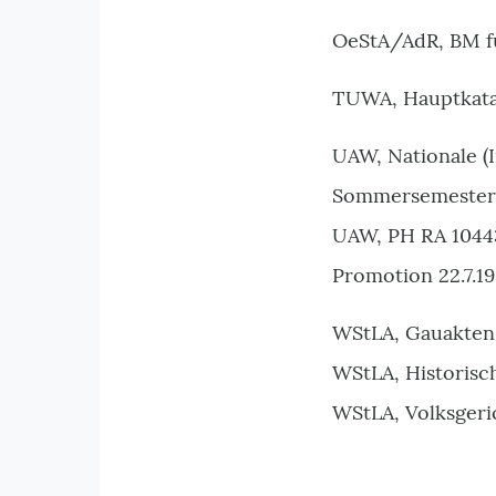
OeStA/AdR, BM für
TUWA, Hauptkatal
UAW, Nationale (I
Sommersemester 1
UAW, PH RA 10443,
Promotion 22.7.19
WStLA, Gauakten,
WStLA, Historisc
WStLA, Volksgeric