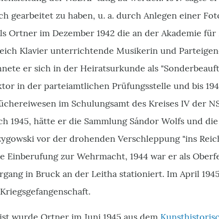
h gearbeitet zu haben, u. a. durch Anlegen einer Fot
ls Ortner im Dezember 1942 die an der Akademie für
eich Klavier unterrichtende Musikerin und Parteigen
hnete er sich in der Heiratsurkunde als "Sonderbeauf
or in der parteiamtlichen Prüfungsstelle und bis 194
üchereiwesen im Schulungsamt des Kreises IV der NSD
ch 1945, hätte er die Sammlung Sándor Wolfs und die 
zygowski vor der drohenden Verschleppung "ins Reic
ine Einberufung zur Wehrmacht, 1944 war er als Oberf
gang in Bruck an der Leitha stationiert. Im April 194
 Kriegsgefangenschaft.
list wurde Ortner im Juni 1945 aus dem
Kunsthistori