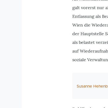
galt vorerst nur 
Entlassung als Be
Wien die Wiedera
der Hauptstelle 
als belastet verz
auf Wiederaufnah
soziale Verwaltu
AutorIn
Susanne Hehenb