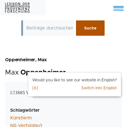
Skip to main content
Menu
Oppenheimer, Max
Max
Oppenheimer
Would you like to see our website in English?
[X]
Switch into English
Zusatzinformationen
1.7.1885 Wien – 20.5.1954 New York
Schlagwörter
KünstlerIn
NS-Verfolgte/r