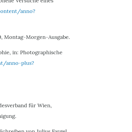
onelle Versuche eines
-content/anno?
950, Montag-Morgen-Ausgabe.
hie, in: Photographische
nt/anno-plus?
ndesverband für Wien,
nigung.
chreiben von Julius Fargel,