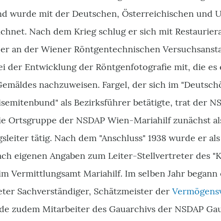
und wurde mit der Deutschen, Österreichischen und 
ichnet. Nach dem Krieg schlug er sich mit Restaurier
 er an der Wiener Röntgentechnischen Versuchsansta
ei der Entwicklung der Röntgenfotografie mit, die es 
Gemäldes nachzuweisen. Fargel, der sich im "Deutsch
semitenbund" als Bezirksführer betätigte, trat der 
ie Ortsgruppe der NSDAP Wien-Mariahilf zunächst als
leiter tätig. Nach dem "Anschluss" 1938 wurde er als
ach eigenen Angaben zum Leiter-Stellvertreter des "
 Vermittlungsamt Mariahilf. Im selben Jahr begann e
deter Sachverständiger, Schätzmeister der
Vermögensv
e zudem Mitarbeiter des Gauarchivs der NSDAP Gau 