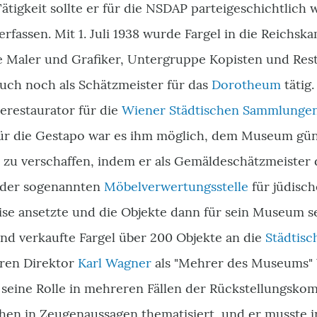
tigkeit sollte er für die NSDAP parteigeschichtlich 
rfassen. Mit 1. Juli 1938 wurde Fargel in die Reichs
e Maler und Grafiker, Untergruppe Kopisten und Re
uch noch als Schätzmeister für das
Dorotheum
tätig.
erestaurator für die
Wiener Städtischen Sammlunge
 für die Gestapo war es ihm möglich, dem Museum gün
u verschaffen, indem er als Gemäldeschätzmeister
 der sogenannten
Möbelverwertungsstelle
für jüdisc
ise ansetzte und die Objekte dann für sein Museum se
nd verkaufte Fargel über 200 Objekte an die
Städtis
eren Direktor
Karl Wagner
als "Mehrer des Museums" 
seine Rolle in mehreren Fällen der Rückstellungsko
chen in Zeugenaussagen thematisiert, und er musste 