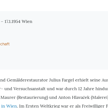
tionen
 – 17.1.1954 Wien
chaft
d Gemälderestaurator Julius Fargel erhielt seine Au
- und Versuchsanstalt und war durch 12 Jahre hindu
n Maurer (Restaurierung) und Anton Hlavaček (Malerei
 in Wien
. Im Ersten Weltkrieg war er als Freiwilliger 