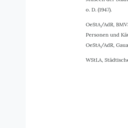
o. D. (1947).
OeStA/AdR, BMVS, 
Personen und Käu
OeStA/AdR, Gauakt
WStLA, Städtisch