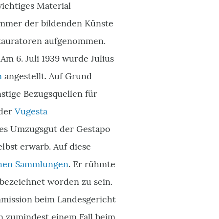
wichtiges Material
kammer der bildenden Künste
stauratoren aufgenommen.
 Am 6. Juli 1939 wurde Julius
n
angestellt. Auf Grund
stige Bezugsquellen für
 der
Vugesta
hes Umzugsgut der Gestapo
lbst erwarb. Auf diese
chen Sammlungen
. Er rühmte
bezeichnet worden zu sein.
mmission beim Landesgericht
in zumindest einem Fall beim