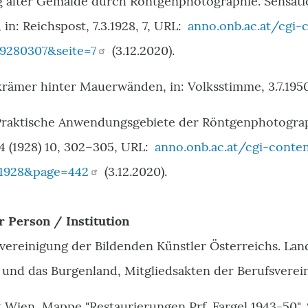
g alter Gemälde durch Röntgenphotographie. Sensati
 in: Reichspost, 7.3.1928, 7, URL:
anno.onb.ac.at/cgi
9280307&seite=7
(3.12.2020).
krämer hinter Mauerwänden, in: Volksstimme, 3.7.1
 Praktische Anwendungsgebiete der Röntgenphotograp
 (1928) 10, 302–305, URL:
anno.onb.ac.at/cgi-conte
1928&page=442
(3.12.2020).
r Person / Institution
svereinigung der Bildenden Künstler Österreichs. La
 und das Burgenland, Mitgliedsakten der Berufsverei
Wien, Mappe "Restaurierungen Prf. Fargel 1943-50", S