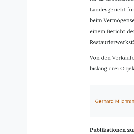
Landesgericht für
beim Vermögensen
einem Bericht d
Restaurierwerkst
Von den Verkäufe
bislang drei Obje
AutorIn
Gerhard Milchra
Publikationen zu