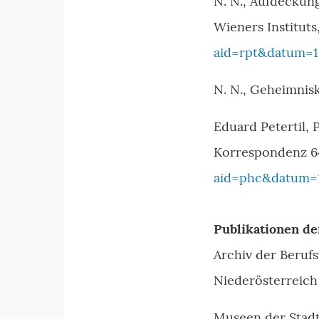
N. N., Aufdeckun
Wieners Instituts,
aid=rpt&datum=1
N. N., Geheimnis
Eduard Petertil,
Korrespondenz 64
aid=phc&datum=
Publikationen de
Archiv der Beruf
Niederösterreich
Museen der Stadt 