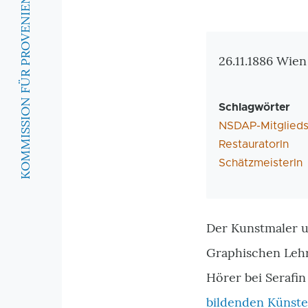
KOMMISSION FÜR PROVENIENZFORSCHUNG
Zusatzinforma
26.11.1886 Wien
Schlagwörter
NSDAP-Mitglieds
RestauratorIn
SchätzmeisterIn
Der Kunstmaler un
Graphischen Lehr
Hörer bei Serafi
bildenden Künste