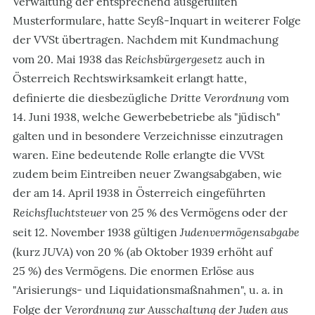
Verwaltung der entsprechend ausgefüllten
Musterformulare, hatte Seyß-Inquart in weiterer Folge
der VVSt übertragen. Nachdem mit Kundmachung
Reichsbürgergesetz
vom 20. Mai 1938 das
auch in
Österreich Rechtswirksamkeit erlangt hatte,
Dritte Verordnung
definierte die diesbezügliche
vom
14. Juni 1938, welche Gewerbebetriebe als "jüdisch"
galten und in besondere Verzeichnisse einzutragen
waren. Eine bedeutende Rolle erlangte die VVSt
zudem beim Eintreiben neuer Zwangsabgaben, wie
der am 14. April 1938 in Österreich eingeführten
Reichsfluchtsteuer
von 25 % des Vermögens oder der
Judenvermögensabgabe
seit 12. November 1938 gültigen
JUVA
(kurz
) von 20 % (ab Oktober 1939 erhöht auf
25 %) des Vermögens. Die enormen Erlöse aus
"Arisierungs- und Liquidationsmaßnahmen", u. a. in
Verordnung zur Ausschaltung der Juden aus
Folge der