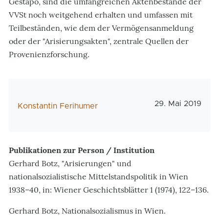
Gestapo, sind die umfangreichen Aktenbestände der
VVSt noch weitgehend erhalten und umfassen mit
Teilbeständen, wie dem der Vermögensanmeldung
oder der "Arisierungsakten", zentrale Quellen der
Provenienzforschung.
Veröffentlichun
29. Mai 2019
AutorIn
Konstantin Ferihumer
Publikationen zur Person / Institution
Gerhard Botz, "Arisierungen" und
nationalsozialistische Mittelstandspolitik in Wien
1938–40, in: Wiener Geschichtsblätter 1 (1974), 122–136.
Gerhard Botz, Nationalsozialismus in Wien.