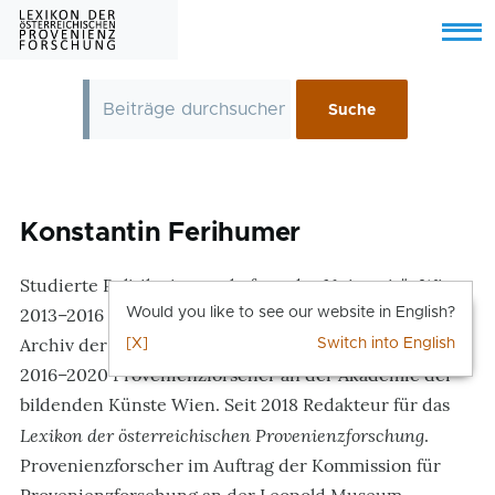
Skip to main content
Menu
Konstantin Ferihumer
Studierte Politikwissenschaft an der Universität Wien.
2013–2016 Mitarbeiter am Institut Kunstsammlung und
Would you like to see our website in English?
Archiv der Universität für angewandte Kunst Wien.
[X]
Switch into English
2016–2020 Provenienzforscher an der Akademie der
bildenden Künste Wien. Seit 2018 Redakteur für das
Lexikon der österreichischen Provenienzforschung
.
Provenienzforscher im Auftrag der Kommission für