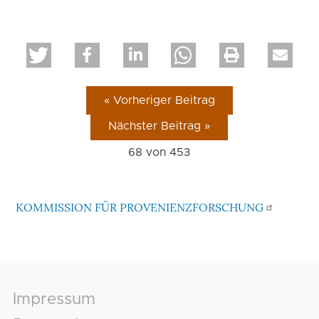
« Vorheriger Beitrag
Nächster Beitrag »
68 von
453
KOMMISSION FÜR PROVENIENZFORSCHUNG
Footer
Impressum