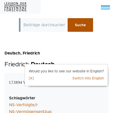
Skip to main content
Menu
Deutsch, Friedrich
Friedrich
Deutsch
Would you like to see our website in English?
[X]
Switch into English
Zusatzinformationen
1.7.1894 Wien – den 8.5.1945 nicht überlebt
Schlagwörter
NS-Verfolgte/r
NS-Vermögensentzug