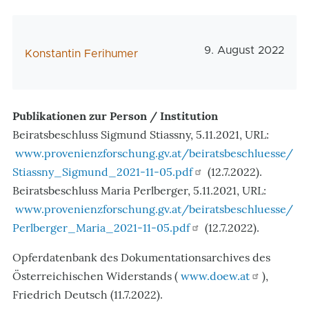
Veröffentlichungs
9. August 2022
AutorIn
Konstantin Ferihumer
Publikationen zur Person / Institution
Beiratsbeschluss Sigmund Stiassny, 5.11.2021, URL:
www.provenienzforschung.gv.at/beiratsbeschluesse/
Stiassny_Sigmund_2021-11-05.pdf
(12.7.2022).
Beiratsbeschluss Maria Perlberger, 5.11.2021, URL:
www.provenienzforschung.gv.at/beiratsbeschluesse/
Perlberger_Maria_2021-11-05.pdf
(12.7.2022).
Opferdatenbank des Dokumentationsarchives des
Österreichischen Widerstands (
www.doew.at
),
Friedrich Deutsch (11.7.2022).