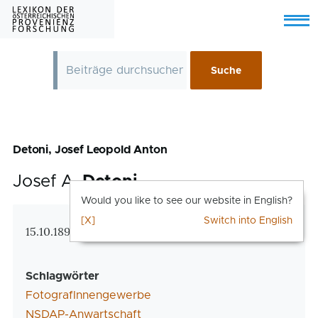
Skip to main content
Menu
Detoni, Josef Leopold Anton
Josef A.
Detoni
Would you like to see our website in English?
[X]
Switch into English
Zusatzinformationen
15.10.1891 Klagenfurt – 11.5.1946 Wien
Schlagwörter
FotografInnengewerbe
NSDAP-Anwartschaft