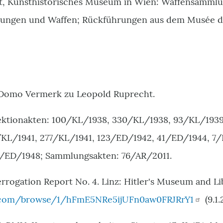
, Kunsthistorisches Museum in Wien: Waffensammlu
ungen und Waffen; Rückführungen aus dem Musée de
Domo Vermerk zu Leopold Ruprecht.
ktionakten: 100/KL/1938, 330/KL/1938, 93/KL/1939
KL/1941, 277/KL/1941, 123/ED/1942, 41/ED/1944, 7
0/ED/1948; Sammlungsakten: 76/AR/2011.
rrogation Report No. 4. Linz: Hitler's Museum and Li
.com/browse/1/hFmE5NRe5ijUFn0aw0FRJRrY1
(
9.1