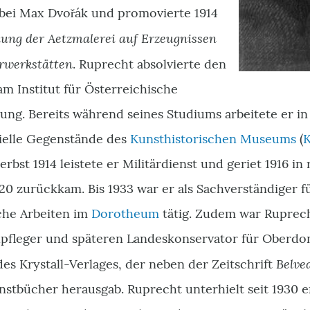
bei Max Dvořák und promovierte 1914
lung der Aetzmalerei auf Erzeugnissen
erwerkstätten
. Ruprecht absolvierte den
m Institut für Österreichische
ung. Bereits während seines Studiums arbeitete er i
ielle Gegenstände des
Kunsthistorischen Museums
(
erbst 1914 leistete er Militärdienst und geriet 1916 i
20 zurückkam. Bis 1933 war er als Sachverständiger 
che Arbeiten im
Dorotheum
tätig. Zudem war Ruprech
fleger und späteren Landeskonservator für Oberdo
Belve
es Krystall-Verlages, der neben der Zeitschrift
nstbücher herausgab. Ruprecht unterhielt seit 1930 