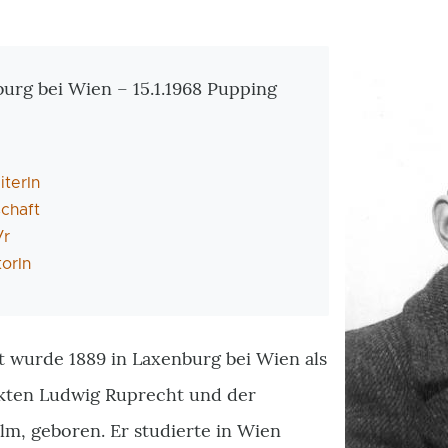
tionen
nburg bei Wien
–
15.1.1968 Pupping
terIn
chaft
/r
orIn
 wurde 1889 in Laxenburg bei Wien als
kten Ludwig Ruprecht und der
lm, geboren. Er studierte in Wien