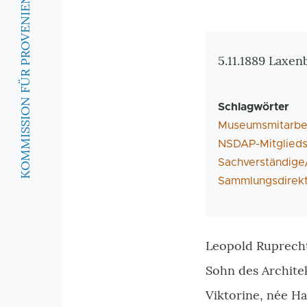
KOMMISSION FÜR PROVENIENZFORSCHUNG
Zusatzinforma
5.11.1889 Laxe
Schlagwörter
Museumsmitarbei
NSDAP-Mitglieds
Sachverständige
Sammlungsdirekt
Leopold Ruprecht
Sohn des Archite
Viktorine, née Ha