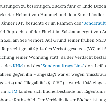
üstungen zu besichtigen. Zudem fuhr er Ende Dezem
sekretär Helmut von Hummel und dem Kunsthändler 
m Jänner 1945 besuchte er im Rahmen des
"Sonderauft
old Ruprecht auf der Flucht im Salzkammergut von 
in Zell am See verhört. Auf Grund seiner frühen NSD
Ruprecht gemäß § 14 des Verbotsgesetzes (VG) mit 6
uchung seiner Wohnung statt, da der Verdacht bestan
s, des
KHM
und des
"Sonderauftrags Linz"
dort befän
fahren gegen ihn – angeklagt war er wegen "missbräuc
esetz) und "Illegalität" (§ 10 VG) – wurde 1948 einges
o im
KHM
fanden sich Bücherbestände mit Eigentumsv
honse Rothschild. Der Verbleib dieser Bücher ist ung