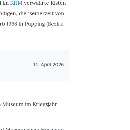
i im
KHM
verwahrte Kisten
digen, die "seinerzeit von
arb 1968 in Pupping (Bezirk
Veröffentlichungsdatum
14. April 2026
he Museum im Kriegsjahr
er und Museumsman Hermann