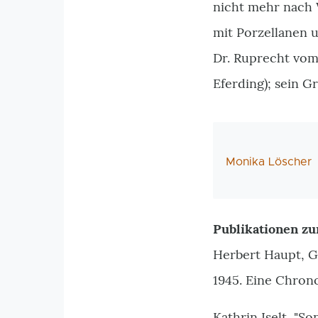
nicht mehr nach 
mit Porzellanen u
Dr. Ruprecht vom
Eferding); sein G
AutorIn
Monika Löscher
Publikationen zu
Herbert Haupt, G
1945. Eine Chrono
Kathrin Iselt, "