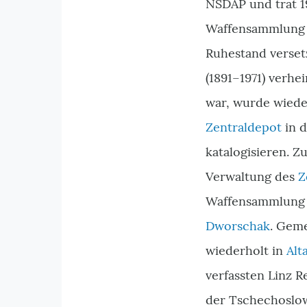
NSDAP und trat 19
Waffensammlung
Ruhestand verset
(1891–1971) verhe
war, wurde wiede
Zentraldepot
in 
katalogisieren. Z
Verwaltung des
Z
Waffensammlung 
Dworschak
. Gem
wiederholt in
Alt
verfassten Linz 
der Tschechoslow