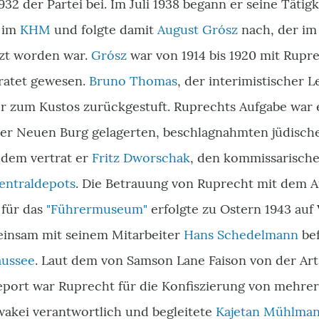
32 der Partei bei. Im Juli 1938 begann er seine Tätigke
 im
KHM
und folgte damit
August Grósz
nach, der im
zt worden war.
Grósz
war von 1914 bis 1920 mit Rupr
iratet gewesen.
Bruno Thomas
, der interimistischer
r zum Kustos zurückgestuft. Ruprechts Aufgabe war e
der Neuen Burg gelagerten, beschlagnahmten jüdisc
udem vertrat er
Fritz Dworschak
, den kommissarische
entraldepots
. Die Betrauung von Ruprecht mit dem A
für das
"Führermuseum"
erfolgte zu Ostern 1943 auf
einsam mit seinem Mitarbeiter
Hans Schedelmann
bef
aussee
. Laut dem von Samson Lane Faison von der Art 
Report war Ruprecht für die Konfiszierung von mehr
akei verantwortlich und begleitete
Kajetan Mühlma