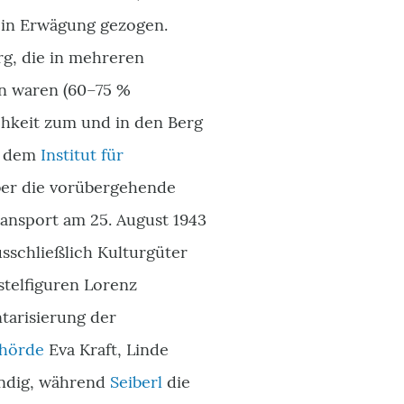
 in Erwägung gezogen.
rg, die in mehreren
en waren (60–75 %
ichkeit zum und in den Berg
n dem
Institut für
ber die vorübergehende
ansport am 25. August 1943
usschließlich Kulturgüter
stelfiguren Lorenz
tarisierung der
hörde
Eva Kraft, Linde
ndig, während
Seiberl
die