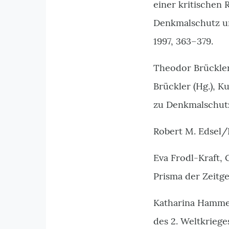
einer kritischen 
Denkmalschutz un
1997, 363–379.
Theodor Brückler
Brückler (Hg.), K
zu Denkmalschutz
Robert M. Edsel/
Eva Frodl-Kraft,
Prisma der Zeitg
Katharina Hamme
des 2. Weltkriege