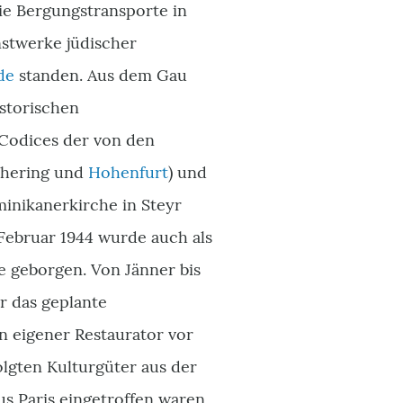
ie Bergungstransporte in
nstwerke jüdischer
de
standen. Aus dem Gau
istorischen
 Codices der von den
ilhering und
Hohenfurt
) und
ominikanerkirche in Steyr
Februar 1944 wurde auch als
e geborgen. Von Jänner bis
 das geplante
in eigener Restaurator vor
folgten Kulturgüter aus der
s Paris eingetroffen waren,