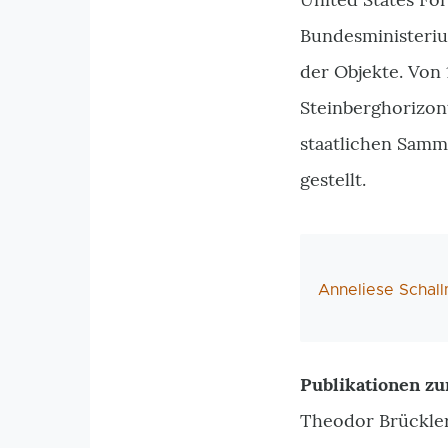
Bundesministeri
der Objekte. Von 
Steinberghorizon
staatlichen Samm
gestellt.
AutorIn
Anneliese Schal
Publikationen zu
Theodor Brückler