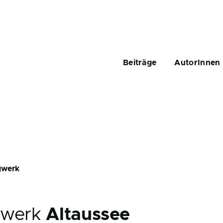
Main
navigation
Beiträge
AutorInnen
gwerk
gwerk
Altaussee