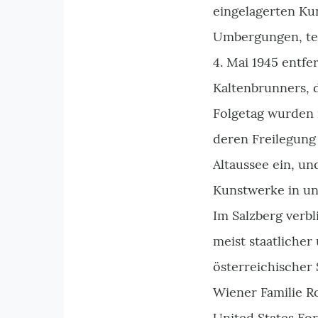
eingelagerten Kun
Umbergungen, tei
4. Mai 1945 entfe
Kaltenbrunners, 
Folgetag wurden
deren Freilegung 
Altaussee ein, u
Kunstwerke in un
Im Salzberg verbl
meist staatlicher
österreichischer 
Wiener Familie Ro
United States For