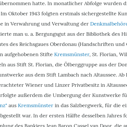
übernommen hatte. In monatlicher Abfolge wurden d
 Im Oktober 1943 folgten erstmals sichergestellte Ku
ie in Verwahrung und Verwaltung der
Denkmalbehör
erte man u. a. Bergungsgut aus der Bibliothek des H
utes des Reichsgaues Oberdonau (Handschriften und
en aufgehobenen Stifte
Kremsmünster
, St. Florian, W
eln aus Stift St. Florian, die Ölberggruppe aus der D
unstwerke aus dem Stift Lambach nach Altaussee. Ab 
rachteter Wiener und Linzer Privatbesitz in Altausse
rfolgte außerdem die Umbergung der Kunstwerke für
nz"
aus
Kremsmünster
in das Salzbergwerk, für die e
 abgestellt war. In der ersten Hälfte desselben Jahres 
lung des Bankiers Jean Baron Cassel van Door, die au