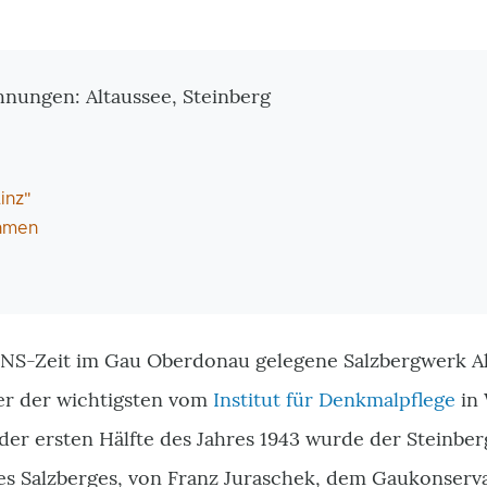
tionen
hnungen: Altaussee, Steinberg
inz"
hmen
NS-Zeit im Gau Oberdonau gelegene Salzbergwerk Al
er der wichtigsten vom
Institut für Denkmalpflege
in 
der ersten Hälfte des Jahres 1943 wurde der Steinber
l des Salzberges, von Franz Juraschek, dem Gaukonser