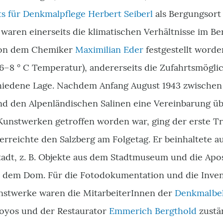
uts für Denkmalpflege
Herbert Seiberl
als Bergungsort
aren einerseits die klimatischen Verhältnisse im Be
 von dem Chemiker
Maximilian Eder
festgestellt word
 6–8 ° C Temperatur), andererseits die Zufahrtsmögl
chiedene Lage. Nachdem Anfang August 1943 zwische
d den Alpenländischen Salinen eine Vereinbarung ü
Kunstwerken getroffen worden war, ging der erste Tr
rreichte den Salzberg am Folgetag. Er beinhaltete a
adt, z. B. Objekte aus dem Stadtmuseum und die Apo
 dem Dom. Für die Fotodokumentation und die Inven
nstwerke waren die MitarbeiterInnen der
Denkmalbe
Hoyos und der Restaurator
Emmerich Bergthold
zustä