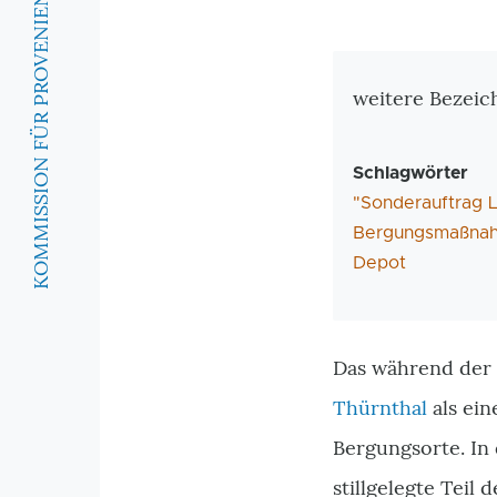
KOMMISSION FÜR PROVENIENZFORSCHUNG
Zusatzinforma
weitere Bezeic
Schlagwörter
"Sonderauftrag L
Bergungsmaßna
Depot
Das während der 
Thürnthal
als ein
Bergungsorte. In 
stillgelegte Tei