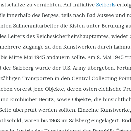
stschätze zu vernichten. Auf Initiative
Seiberls
erfol
ls innerhalb des Berges, teils nach Bad Aussee und 
rnten Salinenmitarbeiter die Kisten unter Berufung au
des Leiters des Reichssicherheitshauptamtes, wiede
 mehrere Zugänge zu den Kunstwerken durch Lähmun
bis Mitte Mai 1945 andauern sollte. Am 8. Mai 1945 t
nd der Salzberg wurde der U.S. Army übergeben. Forta
zähligen Transporten in den Central Collecting Poi
ieben vorerst jene Objekte, deren österreichische Pr
 und kirchlicher Besitz, sowie Objekte, die hinsichtli
Seite überprüft werden sollten. Einzelne Kunstwerke,
thschild, waren bis 1963 im Salzberg eingelagert. E
ces in Austria das Kunstgutdepot der Republik Öster