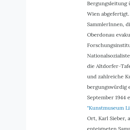
Bergungsleitung 
Wien abgefertigt.
SammlerInnen, d
Oberdonau evakui
Forschungsinstit
Nationalsozialist
die Altdorfer-Taf
und zahlreiche K
bergungswürdig e
September 1944 e
"Kunstmuseum Li
Ort, Karl Sieber,
enteigneten Samm