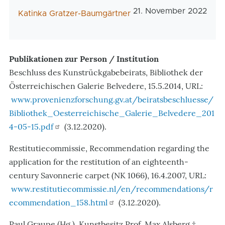
Veröffentlichungsdatu
21. November 2022
AutorIn
Katinka Gratzer-Baumgärtner
Publikationen zur Person / Institution
Beschluss des Kunstrückgabebeirats, Bi
bliothek der
Österreichischen Galerie Belvedere, 15.5.2014, URL:
www.provenienzforschung.gv.at/beiratsbeschluesse/
Bibliothek_Oesterreichische_Galerie_Belvedere_201
4-05-15.pdf
(3.12.2020).
Restitutiecommissie, Recommendation regarding the
application for the restitution of an eighteenth-
century Savonnerie carpet (NK 1066),
16.4.2007, URL:
www.restitutiecommissie.nl/en/recommendations/r
ecommendation_158.html
(3.12.2020).
Paul Graupe (Hg.), Kunstbesitz Prof. Max Alsberg †,