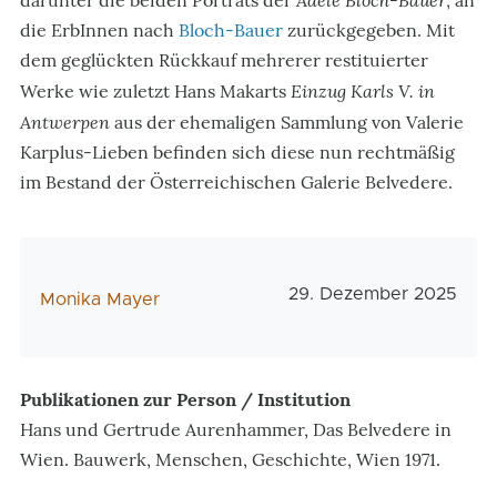
darunter die beiden Porträts der
, an
die ErbInnen nach
Bloch-Bauer
zurückgegeben. Mit
dem geglückten Rückkauf mehrerer restituierter
Einzug Karls V. in
Werke wie zuletzt Hans Makarts
Antwerpen
aus der ehemaligen Sammlung von Valerie
Karplus-Lieben befinden sich diese nun rechtmäßig
im Bestand der Österreichischen Galerie Belvedere.
Veröffentlichungsdatu
29. Dezember 2025
AutorIn
Monika Mayer
Publikationen zur Person / Institution
Hans und Gertrude Aurenhammer, Das Belvedere in
Wien. Bauwerk, Menschen, Geschichte, Wien 1971.