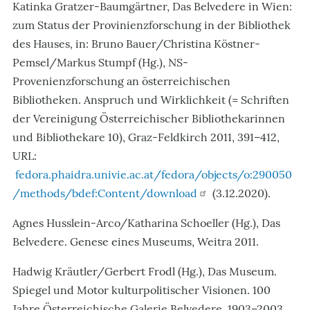
Katinka Gratzer-Baumgärtner, Das Belvedere in Wien:
zum Status der Provinienzforschung in der Bibliothek
des Hauses, in:
Bruno Bauer/Christina Köstner-
Pemsel/Markus Stumpf (Hg.), NS-
Provenienzforschung an österreichischen
Bibliotheken. Anspruch und Wirklichkeit (= Schriften
der Vereinigung Österreichischer Bibliothekarinnen
und Bibliothekare 10), Graz-Feldkirch 2011,
391–412,
URL:
fedora.phaidra.univie.ac.at/fedora/objects/o:290050
/methods/bdef:Content/download
(3.12.2020).
Agnes Husslein-Arco/Katharina Schoeller (Hg.), Das
Belvedere. Genese eines Museums, Weitra 2011.
Hadwig Kräutler/Gerbert Frodl (Hg.), Das Museum.
Spiegel und Motor kulturpolitischer Visionen. 100
Jahre Österreichische Galerie Belvedere. 1903–2003,