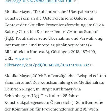
doi.org/10.7767/9783205201564-010
.
Monika Mayer, "Treuhänderische" Übergaben von
Kunstwerken an die Österreichische Galerie im
Kontext der aktuellen Provenienzforschung, in: Olivia
Kaiser/Christina Köstner-Pemsel/Markus Stumpf
(Hg.), Treuhänderische Übernahme und Verwahrung.
International und interdisziplinär betrachtet (=
Bibliothek im Kontext 3), Göttingen 2018, 187–199,
URL:
www.vr-
elibrary.de/doi/pdf/10.14220/9783737007832
.
Monika Mayer, 2004: Ein "vorzügliches Beispiel echten
Sammlertums". Zur Kunstsammlung des Medizinalrats
Heinrich Rieger, in: Birgit Kirchmayr/Pia
Schölnberger (Hg.), Restituiert. 25 Jahre
Kunstrückgabegesetz in Österreich (= Schriftenreihe
der Kommission für Provenienzforschung 9), Wien