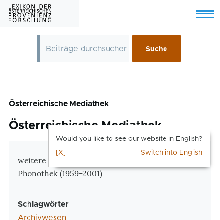
Skip to main content
Menu
Österreichische Mediathek
Österreichische Mediathek
Would you like to see our website in English?
[X]
Switch into English
Zusatzinformationen
weitere Bezeichnung: Österreichische
Phonothek (1959–2001)
Schlagwörter
Archivwesen