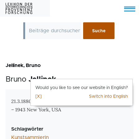
Skip to main content
Menu
Jellinek, Bruno
Bruno
Jellinek
Would you like to see our website in English?
[X]
Switch into English
Zusatzinformationen
21.3.1880 Czerny Ostrow, Russland, heute Ukraine
– 1943 New York, USA
Schlagwörter
KunstsammlerIn