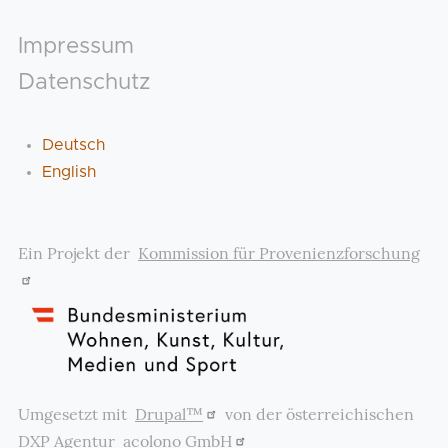
Footer
Impressum
Datenschutz
Deutsch
English
Ein Projekt der
Kommission für Provenienzforschung
Umgesetzt mit
Drupal™
von der österreichischen
DXP Agentur
acolono GmbH