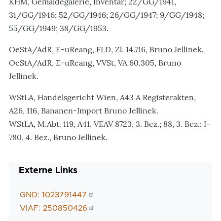
KHM, Gemäldegalerie, Inventar; 22/GG/1941,
31/GG/1946; 52/GG/1946; 26/GG/1947; 9/GG/1948;
55/GG/1949; 38/GG/1953.
OeStA/AdR, E-uReang, FLD, Zl. 14.716, Bruno Jellinek.
OeStA/AdR, E-uReang, VVSt, VA 60.305, Bruno
Jellinek.
WStLA, Handelsgericht Wien, A43 A Registerakten,
A26, 116, Bananen-Import Bruno Jellinek.
WStLA, M.Abt. 119, A41, VEAV 8723, 3. Bez.; 88, 3. Bez.; I-
780, 4. Bez., Bruno Jellinek.
Externe Links
GND: 1023791447
VIAF: 250850426