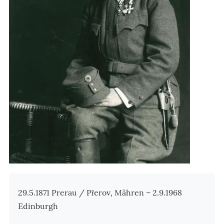
Zusatzinformationen
29.5.1871
Prerau / Přerov
, Mähren – 2.9.1968
Edinburgh