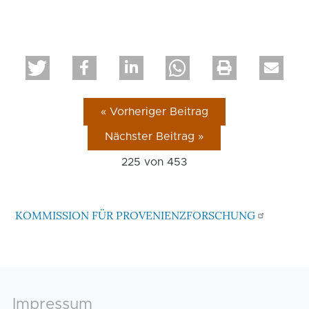
« Vorheriger Beitrag
Nächster Beitrag »
225 von
453
KOMMISSION FÜR PROVENIENZFORSCHUNG
Footer
Impressum