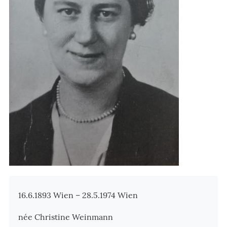
Zusatzinformationen
16.6.1893 Wien – 28.5.1974 Wien
née Christine Weinmann