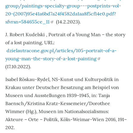
group/paintings-specialty-group---postprints-vol-
20-(2007)95e41a6bd7a24f4582da1aa8f5cf14e0.pdf?
sfvrsn=584655ce_11
(14.2.2023).
J. Robert Kudelski , Portrait of a Young Man – the story
of a lost painting, URL:
dzielautracone.gov.pl/articles/105-portrait-of-a-
young-man-the-story-of-a-lost-painting
(17.10.2022).
Isabel Röskau-Rydel, NS-Kunst und Kulturpolitik in
Krakau unter Deutscher Besatzung am Beispiel von
Museen und Ausstellungen 1939–1945, in: Tanja
Baensch/Kristina Kratz-Kessemeier/Dorothee
Wimmer (Hg.), Museen im Nationalsozialismus:
Akteure – Orte – Politik, Köln-Weimar-Wien 2016, 191–
202.