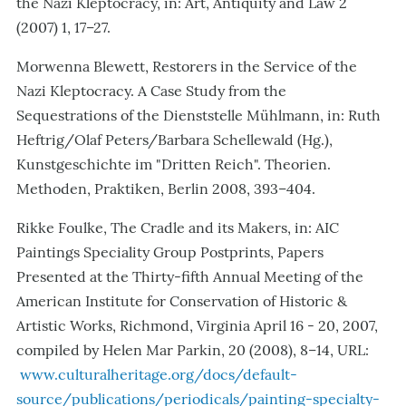
the Nazi Kleptocracy, in: Art, Antiquity and Law 2
(2007) 1, 17–27.
Morwenna Blewett, Restorers in the Service of the
Nazi Kleptocracy. A Case Study from the
Sequestrations of the Dienststelle Mühlmann, in: Ruth
Heftrig/Olaf Peters/Barbara Schellewald (Hg.),
Kunstgeschichte im "Dritten Reich". Theorien.
Methoden, Praktiken, Berlin 2008, 393–404.
Rikke Foulke, The Cradle and its Makers, in: AIC
Paintings Speciality Group Postprints, Papers
Presented at the Thirty-fifth Annual Meeting of the
American Institute for Conservation of Historic &
Artistic Works, Richmond, Virginia April 16 - 20, 2007,
compiled by Helen Mar Parkin, 20 (2008), 8–14, URL:
www.culturalheritage.org/docs/default-
source/publications/periodicals/painting-specialty-