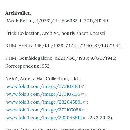
Archivalien
BArch Berlin, R/9361/II – 536362; R 3017/41249.
Frick Collection, Archive, hourly sheet Kneisel.
KHM-Archiv, 145/KL/1939, 73/KL/1940, 67/ED/1944.
KHM, Gemäldegalerie, oZ23/GG/1938; 9/GG/1946;
Korrespondenz 1952.
NARA, Ardelia Hall Collection, URL:
www.fold3.com/image/270107183
;
www.fold3.com/image/270107156
;
www.fold3.com/image/232045891
;
www.fold3.com/image/270107058
;
www.fold3.com/image/232045812
(23.2.2023).