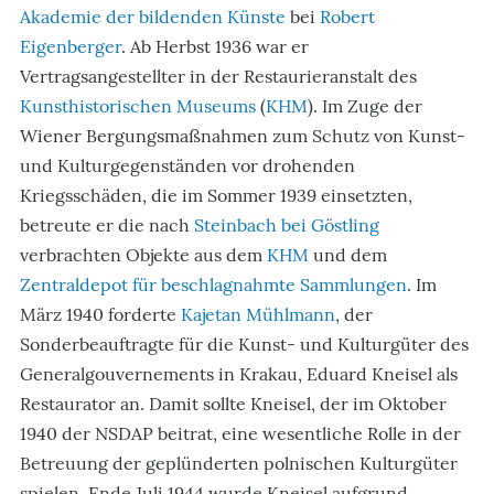
Akademie der bildenden Künste
bei
Robert
Eigenberger
. Ab Herbst 1936 war er
Vertragsangestellter in der Restaurieranstalt des
Kunsthistorischen Museums
(
KHM
). Im Zuge der
Wiener Bergungsmaßnahmen zum Schutz von Kunst-
und Kulturgegenständen vor drohenden
Kriegsschäden, die im Sommer 1939 einsetzten,
betreute er die nach
Steinbach bei Göstling
verbrachten Objekte aus dem
KHM
und dem
Zentraldepot für beschlagnahmte Sammlungen
. Im
März 1940 forderte
Kajetan Mühlmann
, der
Sonderbeauftragte für die Kunst- und Kulturgüter des
Generalgouvernements in Krakau, Eduard Kneisel als
Restaurator an. Damit sollte Kneisel, der im Oktober
1940 der NSDAP beitrat, eine wesentliche Rolle in der
Betreuung der geplünderten polnischen Kulturgüter
spielen. Ende Juli 1944 wurde Kneisel aufgrund