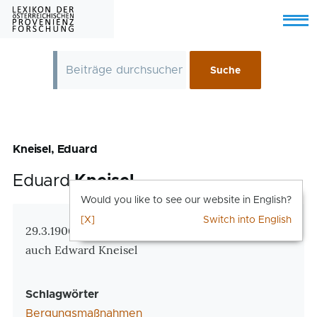
Skip to main content
Menu
Kneisel, Eduard
Eduard
Kneisel
Would you like to see our website in English?
[X]
Switch into English
Zusatzinformationen
29.3.1900 Wien – März 1981 New York
auch Edward Kneisel
Schlagwörter
Bergungsmaßnahmen