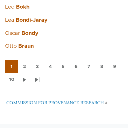
Leo
Bokh
Lea
Bondi-Jaray
Oscar
Bondy
Otto
Braun
1
2
3
4
5
6
7
8
9
Pagination
Current
Page
Page
Page
Page
Page
Page
Page
Page
page
10
Page
Next
Last
page
page
COMMISSION FOR PROVENANCE RESEARCH