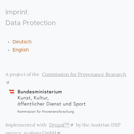
Footer
Imprint
Data Protection
Deutsch
English
A project of the
Commission for Provenance Research
Implemented with
Drupal™
by the Austrian DXP
agency
acolono GmbH