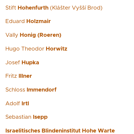
Stift
Hohenfurth
(Klášter Vyšší Brod)
Eduard
Holzmair
Vally
Honig (Roeren)
Hugo Theodor
Horwitz
Josef
Hupka
Fritz
Illner
Schloss
Immendorf
Adolf
Irtl
Sebastian
Isepp
Israelitisches Blindeninstitut Hohe Warte