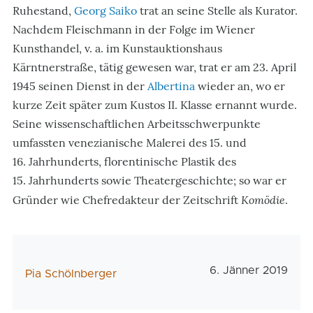
Ruhestand,
Georg Saiko
trat an seine Stelle als Kurator.
Nachdem Fleischmann in der Folge im Wiener
Kunsthandel, v. a. im Kunstauktionshaus
Kärntnerstraße, tätig gewesen war, trat er am 23. April
1945 seinen Dienst in der
Albertina
wieder an, wo er
kurze Zeit später zum Kustos II. Klasse ernannt wurde.
Seine wissenschaftlichen Arbeitsschwerpunkte
umfassten venezianische Malerei des 15. und
16. Jahrhunderts, florentinische Plastik des
15. Jahrhunderts sowie Theatergeschichte; so war er
Komödie
Gründer wie Chefredakteur der Zeitschrift
.
Veröffentlichungs
6. Jänner 2019
AutorIn
Pia Schölnberger