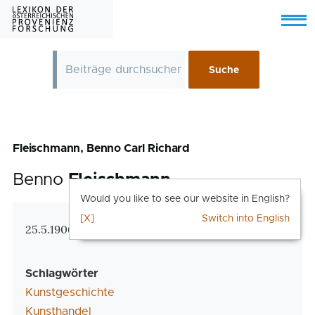
Skip to main content
Menu
Fleischmann, Benno Carl Richard
Benno
Fleischmann
Would you like to see our website in English?
[X]
Switch into English
Zusatzinformationen
25.5.1906 Wien – 30.11.1948 Wien
Schlagwörter
Kunstgeschichte
Kunsthandel