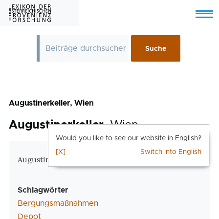
Skip to main content
Menu
Augustinerkeller, Wien
Augustinerkeller
, Wien
Would you like to see our website in English?
[X]
Switch into English
Zusatzinformationen
Augustinerstraße 1, Wien 1
Schlagwörter
Bergungsmaßnahmen
Depot