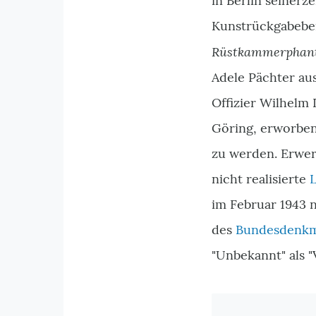
in Berlin seinerz
Kunstrückgabebei
Rüstkammerphant
Adele Pächter au
Offizier Wilhelm
Göring, erworben
zu werden. Erwe
nicht realisierte
im Februar 1943 
des
Bundesdenkm
"Unbekannt" als "