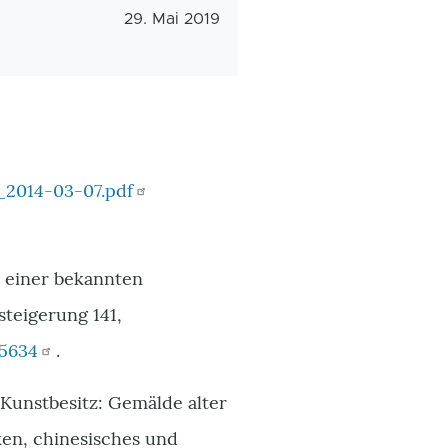
Veröffentlichungsdatum
29. Mai 2019
_2014-03-07.pdf
s einer bekannten
teigerung 141,
.5634
.
Kunstbesitz: Gemälde alter
iken, chinesisches und