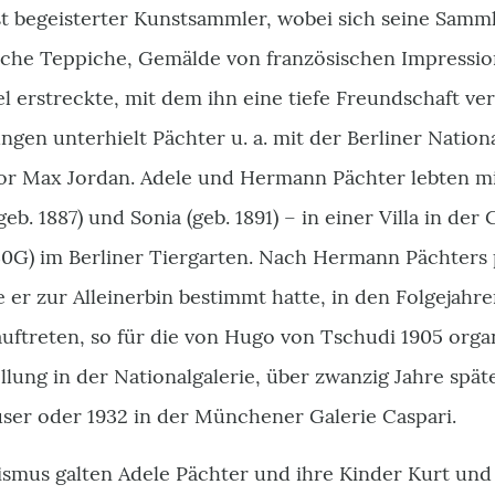
st begeisterter Kunstsammler, wobei sich seine Samml
ische Teppiche, Gemälde von französischen Impressi
 erstreckte, mit dem ihn eine tiefe Freundschaft ve
gen unterhielt Pächter u. a. mit der Berliner Nation
or Max Jordan. Adele und Hermann Pächter lebten mi
(geb. 1887) und Sonia (geb. 1891) – in einer Villa in de
0G) im Berliner Tiergarten. Nach Hermann Pächters p
e er zur Alleinerbin bestimmt hatte, in den Folgejahr
ftreten, so für die von Hugo von Tschudi 1905 organ
lung in der Nationalgalerie, über zwanzig Jahre später
ser oder 1932 in der Münchener Galerie Caspari.
ismus galten Adele Pächter und ihre Kinder Kurt und S