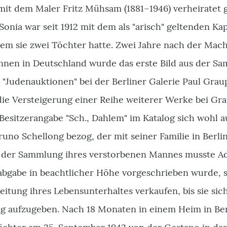
 mit dem Maler Fritz Mühsam (1881–1946) verheiratet 
Sonia war seit 1912 mit dem als "arisch" geltenden K
 dem sie zwei Töchter hatte. Zwei Jahre nach der Ma
Innen in Deutschland wurde das erste Bild aus der S
 "Judenauktionen" bei der Berliner Galerie Paul Gra
die Versteigerung einer Reihe weiterer Werke bei Gr
Besitzerangabe "Sch., Dahlem" im Katalog sich wohl a
uno Schellong bezog, der mit seiner Familie in Berl
der Sammlung ihres verstorbenen Mannes musste Ade
gabe in beachtlicher Höhe vorgeschrieben wurde, 
eitung ihres Lebensunterhaltes verkaufen, bis sie si
g aufzugeben. Nach 18 Monaten in einem Heim in Be