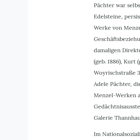
Pächter war selb
Edelsteine, pers
Werke von Menzel
Geschäftsbeziehun
damaligen Direkt
(geb. 1886), Kurt 
Woyrischstraße 3
Adele Pächter, di
Menzel-Werken au
Gedächtnisausstel
Galerie Thannhau
Im Nationalsozial