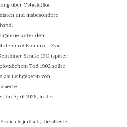
ung über Ostasiatika,
onisten und insbesondere
rband.
algalerie unter dem
t den drei Kindern – Eva
r Genthiner Straße 13G (später
lötzlichem Tod 1902 sollte
en als Leihgeberin von
isierte
, im April 1928, in der
onia als jüdisch; die älteste