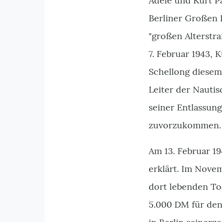
Adele und Kurt P
Berliner Großen 
"großen Alterstr
7. Februar 1943, 
Schellong diesem 
Leiter der Nauti
seiner Entlassun
zuvorzukommen.
Am 13. Februar 1
erklärt. Im Novem
dort lebenden Toc
5.000 DM für den