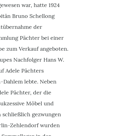
gewesen war, hatte 1924
apitän Bruno Schellong
chtübernahme der
ammlung Pächter bei einer
upe zum Verkauf angeboten.
aupes Nachfolger Hans W.
uf Adele Pächters
in-Dahlem lebte. Neben
le Pächter, der die
sukzessive Möbel und
ch schließlich gezwungen
rlin-Zehlendorf wurden