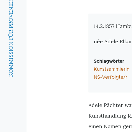
KOMMISSION FÜR PROVENIENZFORSCHUNG
Zusatzinforma
14.2.1857 Hambu
née Adele Elka
Schlagwörter
KunstsammlerIn
NS-Verfolgte/r
Adele Pächter wa
Kunsthandlung R. 
einen Namen gem