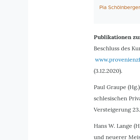
AutorIn
Pia Schölnberge
Publikationen zu
Beschluss des Ku
www.provenienzf
(3.12.2020).
Paul Graupe (Hg.
schlesischen Pri
Versteigerung 23.
Hans W. Lange (H
und neuerer Meist