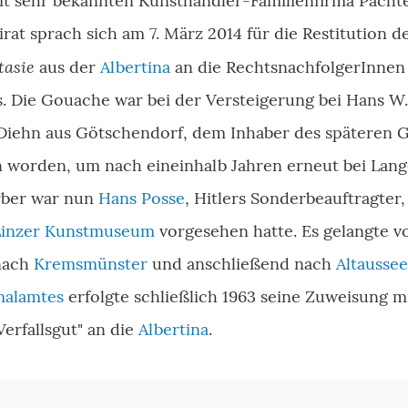
eit sehr bekannten Kunsthändler-Familienfirma Pächte
rat sprach sich am 7. März 2014 für die Restitution
asie
aus der
Albertina
an die RechtsnachfolgerInnen
s. Die Gouache war bei der Versteigerung bei Hans W
 Diehn aus Götschendorf, dem Inhaber des späteren
 worden, um nach eineinhalb Jahren erneut bei Lan
rber war nun
Hans Posse
, Hitlers Sonderbeauftragter, 
Linzer Kunstmuseum
vorgesehen hatte. Es gelangte v
nach
Kremsmünster
und anschließend nach
Altaussee
alamtes
erfolgte schließlich 1963 seine Zuweisung 
Verfallsgut" an die
Albertina
.