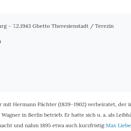
tionen
rg – 7.2.1943 Ghetto Theresienstadt / Terezín
n
r mit Hermann Pächter (1839–1902) verheiratet, der i
Wagner in Berlin betrieb. Er hatte sich u. a. als Lei
acht und nahm 1895 etwa auch kurzfristig
Max Lieb