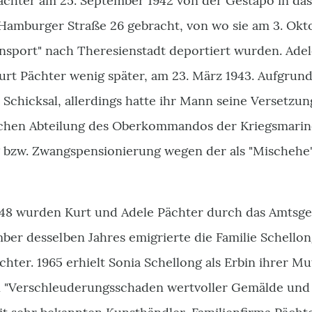
ächter am 25. September 1942 von der Gestapo in das
Hamburger Straße 26 gebracht, von wo sie am 3. Okt
ansport" nach Theresienstadt deportiert wurden. Adel
Kurt Pächter wenig später, am 23. März 1943. Aufgrun
Schicksal, allerdings hatte ihr Mann seine Versetzun
schen Abteilung des Oberkommandos der Kriegsmarine
g bzw. Zwangspensionierung wegen der als "Mischehe
948 wurden Kurt und Adele Pächter durch das Amtsger
ber desselben Jahres emigrierte die Familie Schellon
hter. 1965 erhielt Sonia Schellong als Erbin ihrer M
 "Verschleuderungsschaden wertvoller Gemälde und