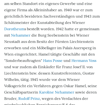
am selben Standort ein eigenes Gewerbe und eine
eigene Firma als Alleininhaber an. 1940 war er zum
gerichtlich beeideten Sachverständigen und 1943 zum
Schätzmeister der Kunstabteilung des Wiener
Dorotheum
s bestellt worden. 1942 hatte er gemeinsam
mit
Nehammer
die Burg Seebenstein bei Wiener
Neustadt aus dem Besitz der Fürsten Liechtenstein
erworben und ein Möbellager im Palais Auersperg in
Wien eingerichtet. Hamel tätigte Geschäfte mit den
"Sonderbeauftragten"
Hans Posse
und
Hermann Voss
und war zudem als Einkäufer für Franz Josef II. von
Liechtenstein bzw. dessen Kunstreferenten, Gustav
Wilhelm, tätig. 1945 wurde vor dem Wiener
Volksgericht ein Verfahren gegen Oskar Hamel, seine
Geschäftspartnerin
Karoline Nehammer
sowie deren
Bruder,
Rudolf Prinz
, wegen des Verdachtes der
missbräuchlichen Bereicherung (§ 6 des