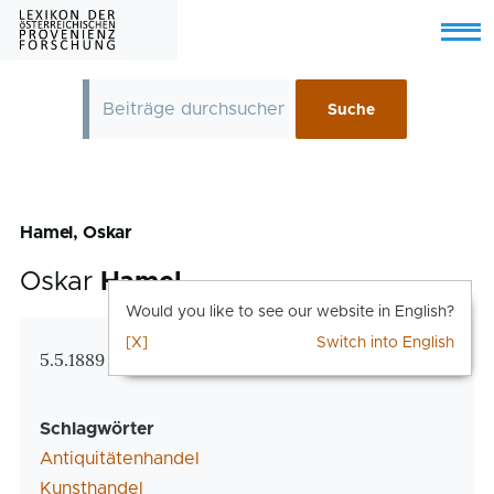
Skip to main content
Menu
Hamel, Oskar
Oskar
Hamel
Would you like to see our website in English?
[X]
Switch into English
Zusatzinformationen
5.5.1889 Wien – 28.2.1946 Wien
Schlagwörter
Antiquitätenhandel
Kunsthandel