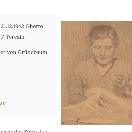
tionen
 21.12.1942 Ghetto
 / Terezín
tter von Grünebaum
n
aft
 war der Sohn des