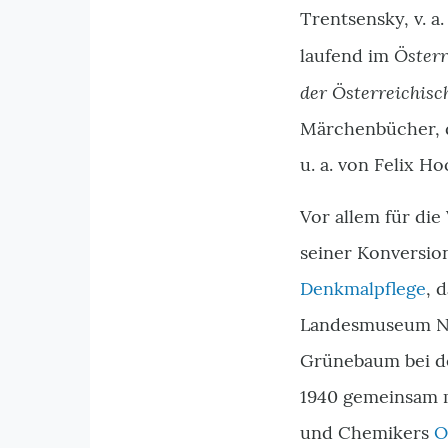
Trentsensky, v. a
Österr
laufend im
der Österreichisc
Märchenbücher, di
u. a. von Felix 
Vor allem für di
seiner Konversion
Denkmalpflege
, 
Landesmuseum Ni
Grünebaum bei 
1940 gemeinsam m
und Chemikers
O