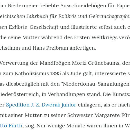
. im Biedermeier beliebte Ausschneidebögen für Papier
eichischen Jahrbuch für Exlibris und Gebrauchsgraphi
hen Exlibris-Gesellschaft
und illustrierte selbst auch 
e seine Mutter während des Ersten Weltkriegs veröffe
Hochstimm und Hans Przibram anfertigen.
e Verwertung der Mandlbögen Moriz Grünebaums, der
 zum Katholizismus 1895 als Jude galt, interessierte 
das diesbezüglich mit den "Niederdonau-Sammlungen
ederösterreich, in Verhandlungen stand. Die Kunst
der
Spedition J. Z. Dworak junior
einlagern, als er nac
it seiner Mutter zu seiner Schwester Margarete Für
tto Fürth
, zog. Nur wenige Monate waren ihnen in W