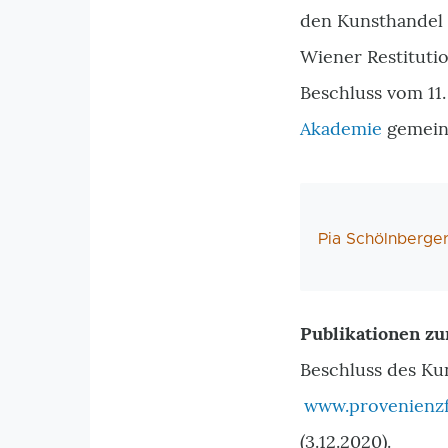
den Kunsthandel g
Wiener Restitut
Beschluss vom 11.
Akademie
gemein
AutorIn
Pia Schölnberge
Publikationen zu
Beschluss des Ku
www.provenienzf
(3.12.2020).