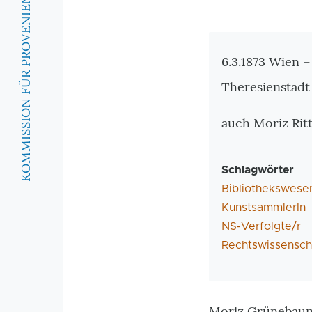
KOMMISSION FÜR PROVENIENZFORSCHUNG
Zusatzinforma
6.3.1873 Wien –
Theresienstadt
auch Moriz Ri
Schlagwörter
Bibliothekswese
KunstsammlerIn
NS-Verfolgte/r
Rechtswissensch
Moriz Grünebaum