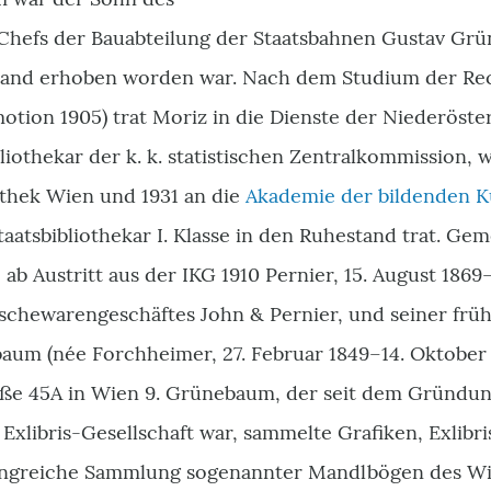
d Chefs der Bauabteilung der Staatsbahnen Gustav Grü
stand erhoben worden war. Nach dem Studium der Re
tion 1905) trat Moriz in die Dienste der Niederöster
liothekar der k. k. statistischen Zentralkommission, 
othek Wien und 1931 an die
Akademie der bildenden K
Staatsbibliothekar I. Klasse in den Ruhestand trat. Ge
, ab Austritt aus der IKG 1910 Pernier, 15. August 1869
schewarengeschäftes John & Pernier, und seiner frü
um (née Forchheimer, 27. Februar 1849–14. Oktober 1
aße 45A in Wien 9. Grünebaum, der seit dem Gründung
Exlibris-Gesellschaft war, sammelte Grafiken, Exlib
ngreiche Sammlung sogenannter Mandlbögen des Wi