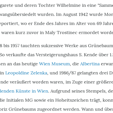
garete und deren Tochter Wilhelmine in eine "Samm
wangsübersiedelt wurden. Im August 1942 wurde Mor
eportiert, wo er Ende des Jahres im Alter von 69 Ja
 waren kurz zuvor in Maly Trostinec ermordet word
48 bis 1957 tauchten sukzessive Werke aus Grüneba
 So verkaufte das Versteigerungshaus S. Kende über 
en an das heutige
Wien Museum
, die
Albertina
erwar
rin
Leopoldine Zelenka
, und 1986/87 gelangten drei D
 Kende veräußert worden waren, im Zuge einer größer
denden Künste in Wien
. Aufgrund seines Stempels, de
 die Initialen MG sowie ein Hoheitszeichen trägt, kon
riz Grünebaums zugeordnet werden. Wann und über