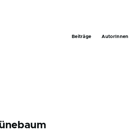
Main
navigation
Beiträge
AutorInnen
rünebaum