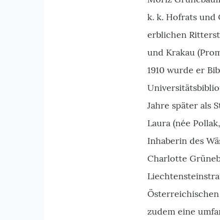
k. k. Hofrats un
erblichen Ritter
und Krakau (Promo
1910 wurde er Bib
Universitätsbibli
Jahre später als 
Laura (née Pollak
Inhaberin des Wä
Charlotte Grüneba
Liechtensteinstr
Österreichischen 
zudem eine umfa