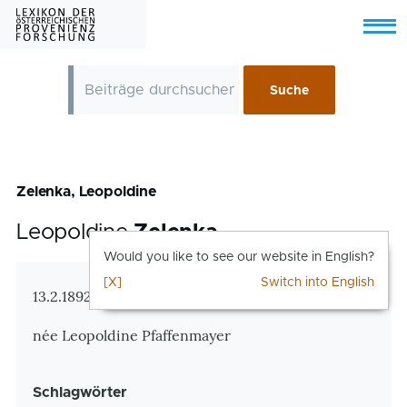
Skip to main content
Menu
Zelenka, Leopoldine
Leopoldine
Zelenka
Would you like to see our website in English?
[X]
Switch into English
Zusatzinformationen
13.2.1892 Wien – 18.9.1970 Wien
née Leopoldine Pfaffenmayer
Schlagwörter