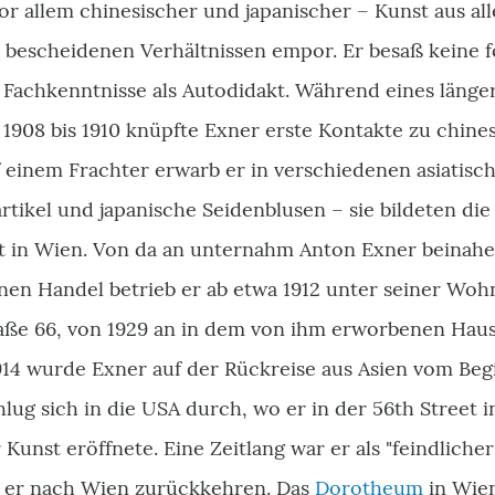
vor allem chinesischer und japanischer – Kunst aus a
us bescheidenen Verhältnissen empor. Er besaß keine
 Fachkenntnisse als Autodidakt. Während eines länge
1908 bis 1910 knüpfte Exner erste Kontakte zu chine
f einem Frachter erwarb er in verschiedenen asiatisc
ikel und japanische Seidenblusen – sie bildeten die 
t in Wien. Von da an unternahm Anton Exner beinahe 
nen Handel betrieb er ab etwa 1912 unter seiner Woh
aße 66, von 1929 an in dem von ihm erworbenen Haus 
14 wurde Exner auf der Rückreise aus Asien vom Beg
hlug sich in die USA durch, wo er in der 56th Street
 Kunst eröffnete. Eine Zeitlang war er als "feindlicher
 er nach Wien zurückkehren. Das
Dorotheum
in Wien