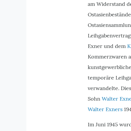
am Widerstand d
Ostasienbestände
Ostasiensammlung
Leihgabenvertrag
Exner und dem
K
Kommerzwaren au
kunstgewerbliche
temporäre Leihga
verwandelte. Dies
Sohn
Walter Exn
Walter Exners
194
Im Juni 1945 wurd