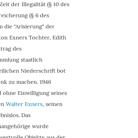
t der Illegalität (§ 10 des
eicherung (§ 6 des
 die "Arisierung" der
on Exners Tochter, Edith
ntrag des
mmlung staatlich
zeilichen Niederschrift bot
enk zu machen. 1946
l ohne Einwilligung seines
gen
Walter Exners
, seinen
nislos. Das
enangehörige wurde
wertvolle Objekte aus der