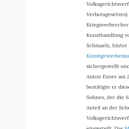
Volksgerichtsverf
Verbotsgesetzes)
Kriegsverbrecherg
Kunsthandlung vo
Schmaelz, hinter 
Kunstgewerbem
sichergestellt un
Anton Exner am 2
bestätigte er die
Sohnes, der die 
Anteil an der S
Volksgerichtsver
eingestellt. Das
M