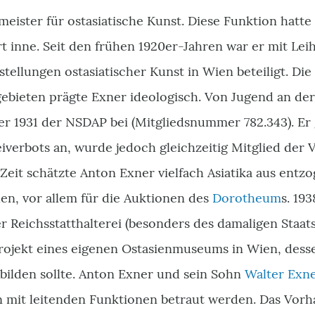
eister für ostasiatische Kunst. Diese Funktion hatte
t inne. Seit den frühen 1920er-Jahren war er mit Lei
ellungen ostasiatischer Kunst in Wien beteiligt. Die
ebieten prägte Exner ideologisch. Von Jugend an de
t er 1931 der NSDAP bei (Mitgliedsnummer 782.343). E
eiverbots an, wurde jedoch gleichzeitig Mitglied der 
eit schätzte Anton Exner vielfach Asiatika aus en
en, vor allem für die Auktionen des
Dorotheum
s. 19
r Reichsstatthalterei (besonders des damaligen Staat
Projekt eines eigenen Ostasienmuseums in Wien, des
ilden sollte. Anton Exner und sein Sohn
Walter Exn
n mit leitenden Funktionen betraut werden. Das Vorh