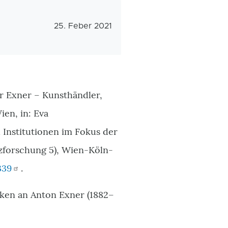
Veröffentlichungsdatum
25. Feber 2021
r Exner – Kunsthändler,
ien, in: Eva
 Institutionen im Fokus der
zforschung 5), Wien-Köln-
339
.
ken an Anton Exner (1882–