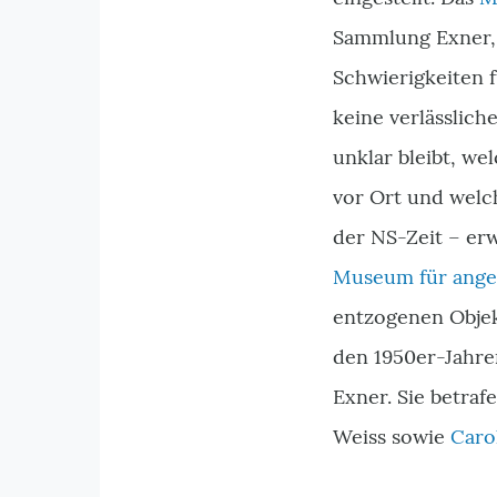
Sammlung Exner,
Schwierigkeiten 
keine verlässlic
unklar bleibt, we
vor Ort und welc
der NS-Zeit – er
Museum für ange
entzogenen Objek
den 1950er-Jahr
Exner. Sie betra
Weiss sowie
Caro