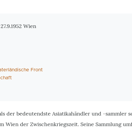
tionen
 27.9.1952 Wien
aterländische Front
chaft
 als der bedeutendste Asiatikahändler und -sammler s
 im Wien der Zwischenkriegszeit. Seine Sammlung umf