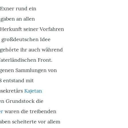
 Exner rund ein
hgaben an allen
 Herkunft seiner Vorfahren
r großdeutschen Idee
r gehörte ihr auch während
Vaterländischen Front.
tzogenen Sammlungen von
38 entstand mit
ssekretärs
Kajetan
sen Grundstock die
er
waren die treibenden
aben scheiterte vor allem