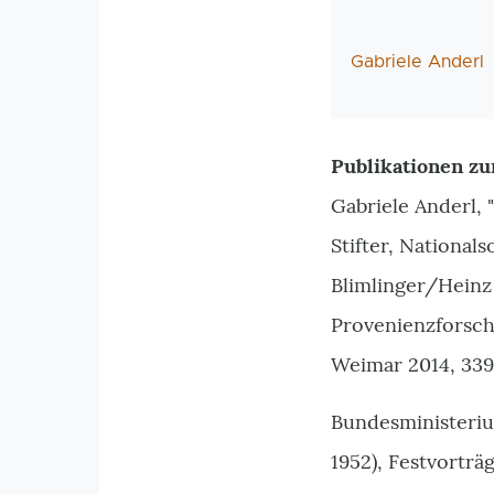
AutorIn
Gabriele Anderl
Publikationen zu
Gabriele Anderl,
Stifter, National
Blimlinger/Heinz 
Provenienzforsch
Weimar 2014, 33
Bundesministeriu
1952), Festvorträ