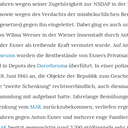
ahren wegen seiner Zugehörigkeit zur NSDAP in der Zei
 sowie wegen des Verdachts der missbräuchlichen Ber
esetzes) gegen ihn eingeleitet. Dabei ging es auch um
n Wilma Werner in der Wiener Innenstadt durch Ant
der Exner als treibende Kraft vermutet wurde. Auf A
useums
wurden die Restbestände von Exners Privatsa
d in Depots des
Dorotheum
s überführt. In einer poli
8. Juni 1945 an, die Objekte der Republik zum Gesch
se "zweite Schenkung" rechtsverbindlich, auch diesma
Sammlung mit aufgebaut hatte. Jahrelange Bemühun
chenkung vom
MAK
zurückzubekommen, verliefen ergeb
fahren gegen Anton Exner und mehrere enge Famili
AK
besitzt gegenwärtig rund 3.700 größtenteils sehr 