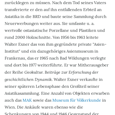
zurücklegen zu müssen. Nach dem Tod seines Vaters
transferierte er den auf ihn entfallenden Erbteil an
Asiatika in die BRD und baute seine Sammlung durch
Neuerwerbungen weiter aus. Sie umfasste u. a.
wertvolle ostasiatische Porzellane und Plastiken und
rund 2000 Holzschnitte. Von 1956 bis 1963 leitete
Walter Exner das von ihm gegründete private "Asien-
Institut" und ein dazugehöriges Asienmuseum in
Frankenau, das er 1965 nach Bad Wildungen verlegte
und dort bis 1977 weiterführte. Er war Mitherausgeber
Geokultur. Beiträge zur Erforschung der
der Reihe
geschichtlichen Dynamik
. Walter Exner verkaufte in
seiner späteren Lebensphase den Großteil seiner
Asiatikasammlung. Eine Anzahl von Objekten erwarben
auch das
MAK
sowie das
Museum für Völkerkunde
in
Wien. Die Ankäufe waren ebenso wie die
Schenkungen von 1944 und 1946 Gegenstand der