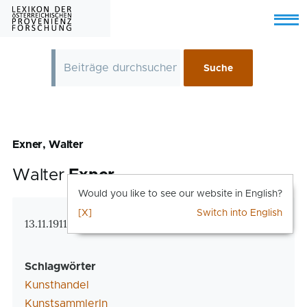
Skip to main content
Menu
Exner, Walter
Walter
Exner
Would you like to see our website in English?
[X]
Switch into English
Zusatzinformationen
13.11.1911 Wien – 3.11.2003 Bad Wildungen
Schlagwörter
Kunsthandel
KunstsammlerIn