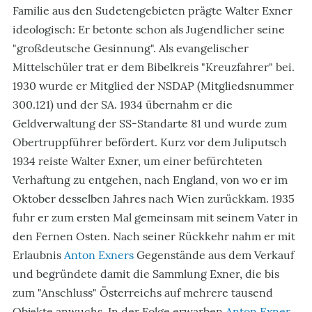
Familie aus den Sudetengebieten prägte Walter Exner
ideologisch: Er betonte schon als Jugendlicher seine
"großdeutsche Gesinnung". Als evangelischer
Mittelschüler trat er dem Bibelkreis "Kreuzfahrer" bei.
1930 wurde er Mitglied der NSDAP (Mitgliedsnummer
300.121) und der SA. 1934 übernahm er die
Geldverwaltung der SS-Standarte 81 und wurde zum
Obertruppführer befördert. Kurz vor dem Juliputsch
1934 reiste Walter Exner, um einer befürchteten
Verhaftung zu entgehen, nach England, von wo er im
Oktober desselben Jahres nach Wien zurückkam. 1935
fuhr er zum ersten Mal gemeinsam mit seinem Vater in
den Fernen Osten. Nach seiner Rückkehr nahm er mit
Erlaubnis
Anton Exners
Gegenstände aus dem Verkauf
und begründete damit die Sammlung Exner, die bis
zum "Anschluss" Österreichs auf mehrere tausend
Objekte anwuchs. In der Folge erwarben
Anton Exner