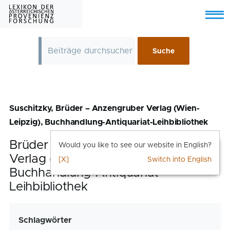
Skip to main content
Menu
Suschitzky, Brüder – Anzengruber Verlag (Wien-
Leipzig), Buchhandlung-Antiquariat-Leihbibliothek
Brüder
Suschitzky
– Anzengruber
Would you like to see our website in English?
Verlag (Wien-Leipzig),
[X]
Switch into English
Buchhandlung-Antiquariat-
Leihbibliothek
Schlagwörter