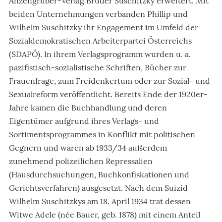
Anzengruber-Verlag Brüder Suschitzky erweitert. Mit
beiden Unternehmungen verbanden Phillip und
Wilhelm Suschitzky ihr Engagement im Umfeld der
Sozialdemokratischen Arbeiterpartei Österreichs
(SDAPÖ). In ihrem Verlagsprogramm wurden u. a.
pazifistisch-sozialistische Schriften, Bücher zur
Frauenfrage, zum Freidenkertum oder zur Sozial- und
Sexualreform veröffentlicht. Bereits Ende der 1920er-
Jahre kamen die Buchhandlung und deren
Eigentümer aufgrund ihres Verlags- und
Sortimentsprogrammes in Konflikt mit politischen
Gegnern und waren ab 1933/34 außerdem
zunehmend polizeilichen Repressalien
(Hausdurchsuchungen, Buchkonfiskationen und
Gerichtsverfahren) ausgesetzt. Nach dem Suizid
Wilhelm Suschitzkys am 18. April 1934 trat dessen
Witwe Adele (née Bauer, geb. 1878) mit einem Anteil