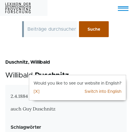
Skip to main content
Menu
Duschnitz, Willibald
Willibald
Duschnitz
Would you like to see our website in English?
[X]
Switch into English
Zusatzinformationen
2.4.1884 Wien – 3.7.1976 Teresopolis, Brasilien
auch Guy Duschnitz
Schlagwörter