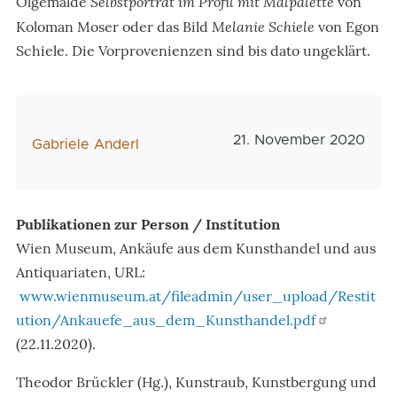
Selbstporträt im Profil mit Malpalette
Ölgemälde
von
Melanie Schiele
Koloman Moser oder das Bild
von Egon
Schiele. Die Vorprovenienzen sind bis dato ungeklärt.
Veröffentlichungsdatu
21. November 2020
AutorIn
Gabriele Anderl
Publikationen zur Person / Institution
Wien Museum, Ankäufe aus dem Kunsthandel und aus
Antiquariaten, URL:
www.wienmuseum.at/fileadmin/user_upload/Restit
ution/Ankauefe_aus_dem_Kunsthandel.pdf
(22.11.2020).
Theodor Brückler (Hg.), Kunstraub, Kunstbergung und