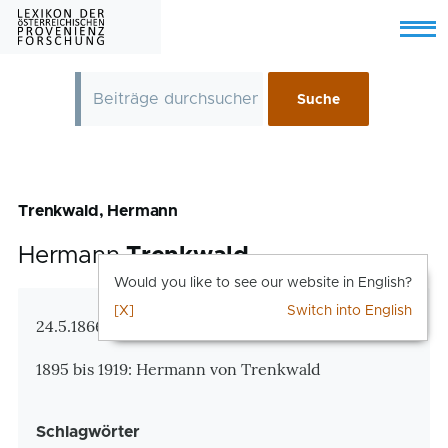
Skip to main content
Menu
Trenkwald, Hermann
Hermann
Trenkwald
Would you like to see our website in English?
[X]
Switch into English
Zusatzinformationen
24.5.1866 Wien – 11.6.1942 Wien
1895 bis 1919: Hermann von Trenkwald
Schlagwörter