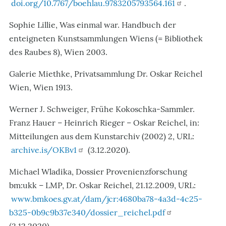
doi.org/10.7767/boehlau.9783205793564.161
.
Sophie Lillie, Was einmal war. Handbuch der
enteigneten Kunstsammlungen Wiens
(=
Bibliothek
des Raubes
8)
, Wien 2003.
Galerie Miethke, Privatsammlung Dr. Oskar Reichel
Wien, Wien 1913.
Werner J. Schweiger, Frühe Kokoschka-Sammler.
Franz Hauer – Heinrich Rieger – Oskar Reichel, in:
Mitteilungen aus dem Kunstarchiv (2002) 2, URL:
archive.is/OKBv1
(3.12.2020).
Michael Wladika, Dossier Provenienzforschung
bm:ukk – LMP, Dr. Oskar Reichel, 21.12.2009, URL:
www.bmkoes.gv.at/dam/jcr:4680ba78-4a3d-4c25-
b325-0b9c9b37e340/dossier_reichel.pdf