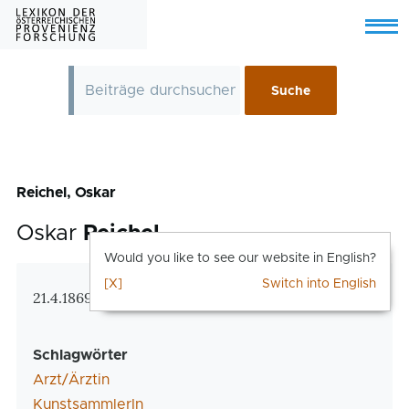
Skip to main content
Menu
Reichel, Oskar
Oskar
Reichel
Would you like to see our website in English?
[X]
Switch into English
Zusatzinformationen
21.4.1869 Wien – 7.5.1943 Wien
Schlagwörter
Arzt/Ärztin
KunstsammlerIn