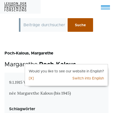
Skip to main content
Menu
Poch-Kalous, Margarethe
Margarethe
Poch-Kalous
Would you like to see our website in English?
[X]
Switch into English
Zusatzinformationen
9.1.1915 Wien – 23.12.1974 Wien
née Margarethe Kalous (bis 1945)
Schlagwörter