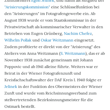
Zunftmeisters
Egon Jelinek
, und nahm als Mitglied der
"Arisierungskommission"
eine Schlüsselfunktion bei
den "Arisierungen" im Fotografengewerbe ein. Ab
August 1938 wurde er vom Staatskommissar in der
Privatwirtschaft als kommissarischer Verwalter in den
Betrieben von Eugen Grünberg,
Nachim Chefez
,
Wilhelm Pollak
und
Oskar Weitzmann
eingesetzt.
Zudem profitierte er direkt von der "Arisierung" des
Ateliers von Anna Weitzmann (
S. Weitzmann
), das er ab
November 1938 zunächst gemeinsam mit Johann
Poppovic und ab 1941 alleine führte. Weiters war er
Beirat in der Wiener Fotografenzunft und
Kreisfachschaftswalter der DAF Kreis I. 1940 folgte er
Jelinek
in der Funktion des Obermeisters der Wiener
Zunft und wurde vom Reichsinnungsverband zum
stellvertretenden Bezirksinnungsmeister für die
Ostmark bestellt.