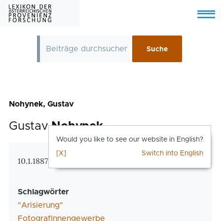
Skip to main content
Menu
Nohynek, Gustav
Gustav
Nohynek
Would you like to see our website in English?
[X]
Switch into English
Zusatzinformationen
10.1.1887 Bizezinka, Galizien – 27.11.1961 Wien
Schlagwörter
"Arisierung"
FotografInnengewerbe