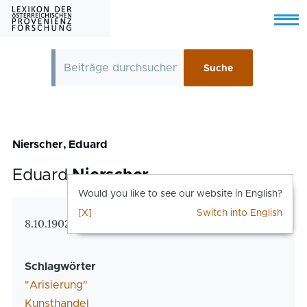
Skip to main content
Menu
Nierscher, Eduard
Eduard
Nierscher
Would you like to see our website in English?
[X]
Switch into English
Zusatzinformationen
8.10.1902 Wien – 1970 Wien
Schlagwörter
"Arisierung"
Kunsthandel