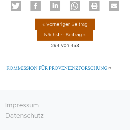
« Vorheriger Beitrag
Nächster Beitrag »
294 von
453
KOMMISSION FÜR PROVENIENZFORSCHUNG
Footer
Impressum
Datenschutz