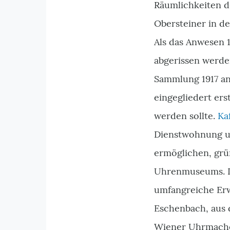
Räumlichkeiten d
Obersteiner in de
Als das Anwesen 
abgerissen werden
Sammlung 1917 a
eingegliedert ers
werden sollte.
Ka
Dienstwohnung un
ermöglichen, gr
Uhrenmuseums. Da
umfangreiche Erw
Eschenbach, aus 
Wiener Uhrmacher