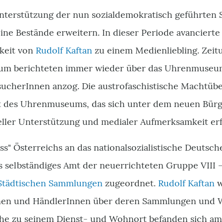
 Unterstützung der nun sozialdemokratisch geführten 
e Bestände erweitern. In dieser Periode avanciert
gkeit von
Rudolf Kaftan
zu einem Medienliebling. Zeit
rum berichteten immer wieder über das Uhrenmuseum
sucherInnen anzog. Die austrofaschistische Machtüb
it des Uhrenmuseums, das sich unter dem neuen Bür
ieller Unterstützung und medialer Aufmerksamkeit er
s" Österreichs an das nationalsozialistische Deutsc
selbständiges Amt der neuerrichteten Gruppe VIII –
Städtischen Sammlungen
zugeordnet.
Rudolf Kaftan
w
en und HändlerInnen über deren Sammlungen und W
he zu seinem Dienst- und Wohnort befanden sich am 