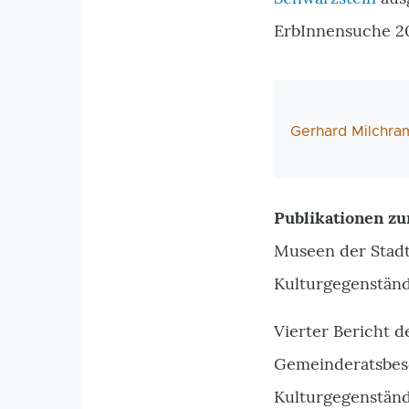
ErbInnensuche 20
AutorIn
Gerhard Milchra
Publikationen zu
Museen der Stadt
Kulturgegenständ
Vierter Bericht 
Gemeinderatsbesc
Kulturgegenstän