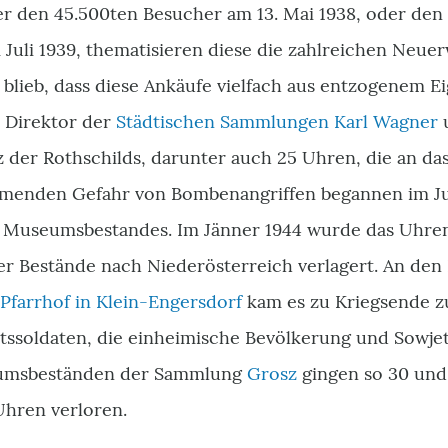
er den 45.500ten Besucher am 13. Mai 1938, oder de
Juli 1939, thematisieren diese die zahlreichen Neu
blieb, dass diese Ankäufe vielfach aus entzogenem 
 Direktor der
Städtischen Sammlungen
Karl Wagner
u
z der Rothschilds, darunter auch 25 Uhren, die an 
menden Gefahr von Bombenangriffen begannen im Jun
s Museumsbestandes. Im Jänner 1944 wurde das Uhr
der Bestände nach Niederösterreich verlagert. An de
Pfarrhof in Klein-Engersdorf
kam es zu Kriegsende z
soldaten, die einheimische Bevölkerung und Sowjet
eumsbeständen der Sammlung
Grosz
gingen so 30 und
Uhren verloren.