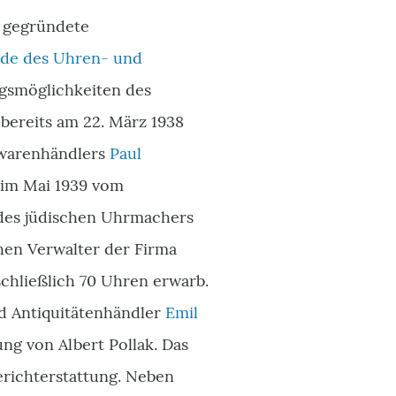
r gegründete
ilde des Uhren- und
ngsmöglichkeiten des
bereits am 22. März 1938
lwarenhändlers
Paul
 im Mai 1939 vom
es jüdischen Uhrmachers
en Verwalter der Firma
hließlich 70 Uhren erwarb.
nd Antiquitätenhändler
Emil
g von Albert Pollak. Das
richterstattung. Neben