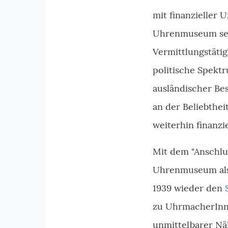
mit finanzieller
Uhrenmuseum sein
Vermittlungstäti
politische Spekt
ausländischer Be
an der Beliebthe
weiterhin finanz
Mit dem "Anschlus
Uhrenmuseum als 
1939 wieder den
zu UhrmacherInn
unmittelbarer Nä