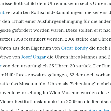
Clarisse Rothschild dem Uhrenmuseum sechs Uhren a
mt
verwahrten Rothschild-Sammlungen, die seitens d
 den Erhalt einer Ausfuhrgenehmigung für die ander
bjekte gefordert worden waren. Diese sollten erst na
etzes 1998 restituiert werden. 2001 stellte das Uh
 Uhren aus dem Eigentum von
Oscar Bondy
die noch 1
 Witwe von
Josef Ungar
die Uhren ihres Mannes und 2
r
von den ursprünglich 25 Uhren 20 zurück. Der Fam
der Hilfe ihres Anwaltes gelungen, 52 der noch vorh
 hatte das Museum fünf Uhren als "Schenkung" einbeha
Provenienzforschung im Wien Museum wurden diese 
iener Restitutionskommission 2009 an die Rechtsna
gefolgt. Die noch vorhandenen Uhren von
Alexander