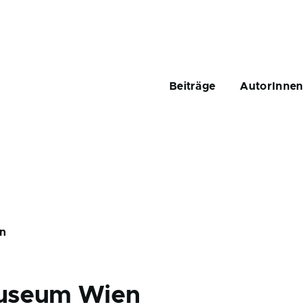
Main
navigation
Beiträge
AutorInnen
n
useum Wien