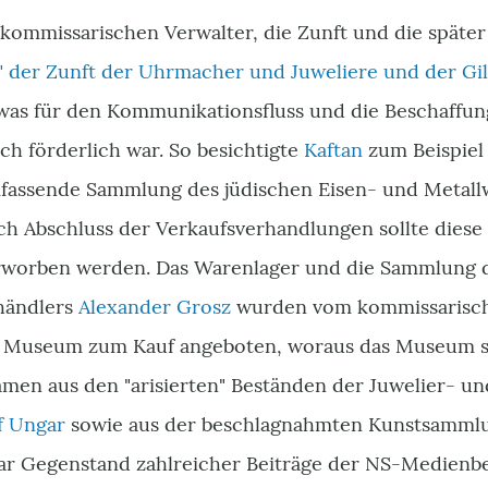
 kommissarischen Verwalter, die Zunft und die späte
le" der Zunft der Uhrmacher und Juweliere und der G
 was für den Kommunikationsfluss und die Beschaffu
ch förderlich war. So besichtigte
Kaftan
zum Beispiel 
fassende Sammlung des jüdischen Eisen- und Metal
ch Abschluss der Verkaufsverhandlungen sollte diese
orben werden. Das Warenlager und die Sammlung d
händlers
Alexander Grosz
wurden vom kommissarisch
 Museum zum Kauf angeboten, woraus das Museum sc
men aus den "arisierten" Beständen der Juwelier- u
f Ungar
sowie aus der beschlagnahmten Kunstsammlun
 Gegenstand zahlreicher Beiträge der NS-Medienbe