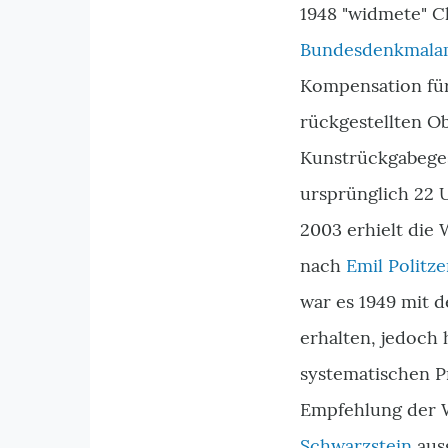
1948 "widmete" 
Bundesdenkmala
Kompensation für
rückgestellten O
Kunstrückgabeges
ursprünglich 22
2003 erhielt die
nach
Emil Politze
war es 1949 mit 
erhalten, jedoch
systematischen 
Empfehlung der W
Schwarzstein
aus