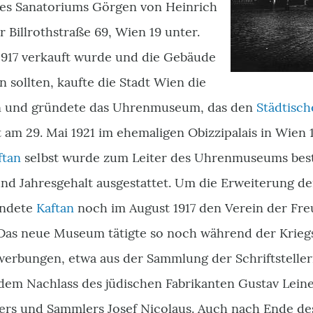
es Sanatoriums Görgen von Heinrich
r Billrothstraße 69, Wien 19 unter.
1917 verkauft wurde und die Gebäude
 sollten, kaufte die Stadt Wien die
n und gründete das Uhrenmuseum, das den
Städtisc
t am 29. Mai 1921 im ehemaligen Obizzipalais in Wien 1
ftan
selbst wurde zum Leiter des Uhrenmuseums best
d Jahresgehalt ausgestattet. Um die Erweiterung de
ündete
Kaftan
noch im August 1917 den Verein der Fr
s neue Museum tätigte so noch während der Kriegsj
erbungen, etwa aus der Sammlung der Schriftsteller
dem Nachlass des jüdischen Fabrikanten Gustav Lein
s und Sammlers Josef Nicolaus. Auch nach Ende des