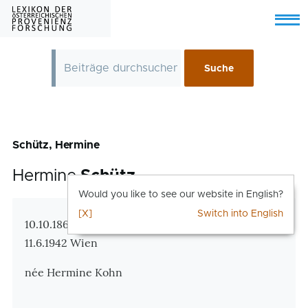
Skip to main content
Menu
Schütz, Hermine
Hermine
Schütz
Would you like to see our website in English?
[X]
Switch into English
Zusatzinformationen
10.10.1860 oder 1861 Wsetin / Vsetin, Mähren –
11.6.1942 Wien
née Hermine Kohn