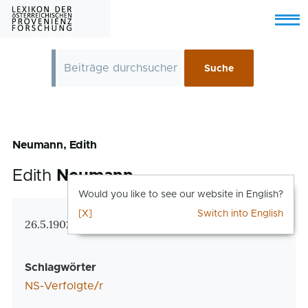
Skip to main content
Menu
Neumann, Edith
Edith
Neumann
Would you like to see our website in English?
[X]
Switch into English
Zusatzinformationen
26.5.1902 Wien – 29.6.2002 New York
Schlagwörter
NS-Verfolgte/r