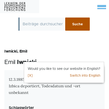
Skip to main content
Menu
Iwnicki, Emil
Emil
Iwnicki
Would you like to see our website in English?
[X]
Switch into English
Zusatzinformationen
12.3.1885 Jazlowczyk, Galizien – am 9.4.1942 nach
Izbica deportiert, Todesdatum und -ort
unbekannt
Schlagwörter