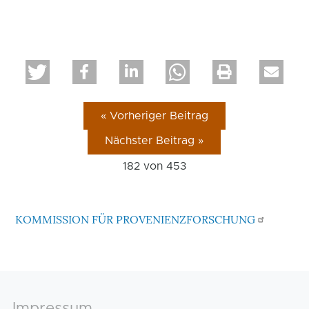
« Vorheriger Beitrag
Nächster Beitrag »
182 von
453
KOMMISSION FÜR PROVENIENZFORSCHUNG
Footer
Impressum