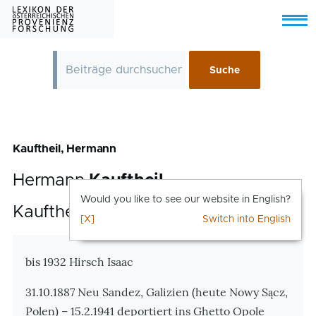
Skip to main content
Menu
Kauftheil, Hermann
Hermann
Kauftheil
Would you like to see our website in English?
Kauftheil, Hermann
[X]
Switch into English
Zusatzinformationen
bis 1932 Hirsch Isaac
31.10.1887 Neu Sandez, Galizien (heute Nowy Sącz,
Polen) – 15.2.1941 deportiert ins Ghetto Opole