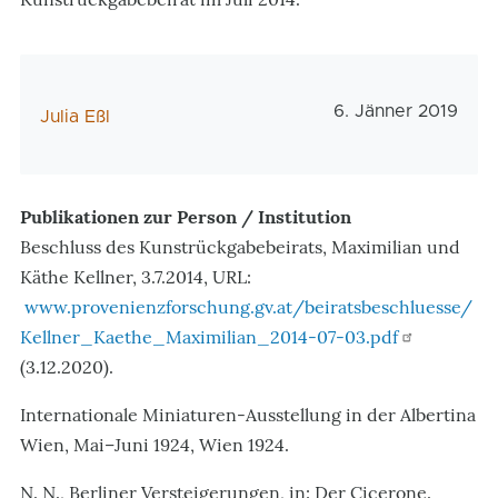
Veröffentlichungs
6. Jänner 2019
AutorIn
Julia Eßl
Publikationen zur Person / Institution
Beschluss des Kunstrückgabebeirats, Maximilian und
Käthe Kellner, 3.7.2014, URL:
www.provenienzforschung.gv.at/beiratsbeschluesse/
Kellner_Kaethe_Maximilian_2014-07-03.pdf
(3.12.2020).
Internationale Miniaturen-Ausstellung in der Albertina
Wien, Mai–Juni 1924, Wien 1924.
N. N., Berliner Versteigerungen, in: Der Cicerone.