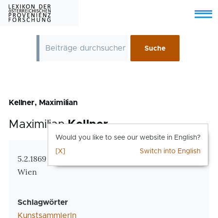
Skip to main content
Menu
Kellner, Maximilian
Maximilian
Kellner
Would you like to see our website in English?
[X]
Switch into English
Zusatzinformationen
5.2.1869 Groß Meseritsch, Mähren – 25.12.1940
Wien
Schlagwörter
KunstsammlerIn