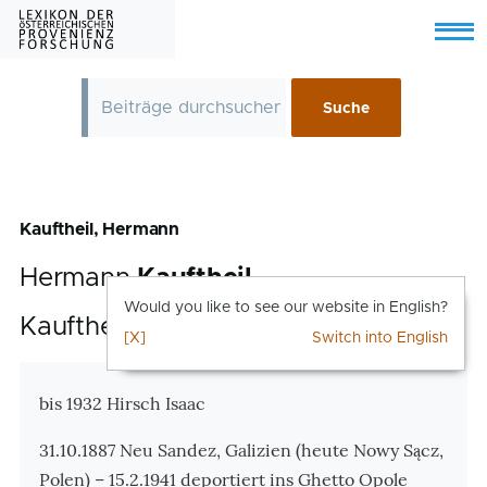
Skip to main content
Menu
Kauftheil, Hermann
Hermann
Kauftheil
Would you like to see our website in English?
Kauftheil, Hermann
[X]
Switch into English
Zusatzinformationen
bis 1932 Hirsch Isaac
31.10.1887 Neu Sandez, Galizien (heute Nowy Sącz,
Polen) – 15.2.1941 deportiert ins Ghetto Opole