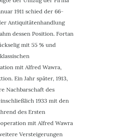
folgte der Umzug der Firma
anuar 1911 schied der 66-
 der Antiquitätenhandlung
ahm dessen Position. Fortan
ückselig mit 55 % und
klassischen
ration mit Alfred Wawra,
ion. Ein Jahr später, 1913,
are Nachbarschaft des
 einschließlich 1933 mit den
ährend des Ersten
Kooperation mit Alfred Wawra
 weitere Versteigerungen