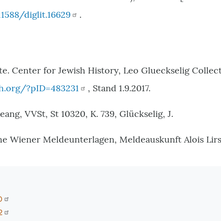
11588/diglit.16629
.
te. Center for Jewish History, Leo Glueckselig Collec
cjh.org/?pID=483231
, Stand 1.9.2017.
ng, VVSt, St 10320, K. 739, Glückselig, J.
he Wiener Meldeunterlagen, Meldeauskunft Alois Lirs
0
2