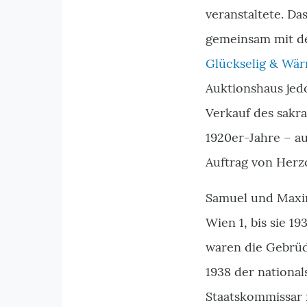
veranstaltete. Da
gemeinsam mit d
Glückselig & Wä
Auktionshaus jed
Verkauf des sakr
1920er-Jahre – au
Auftrag von Herz
Samuel und Maximi
Wien 1, bis sie 1
waren die Gebrüd
1938 der national
Staatskommissar f