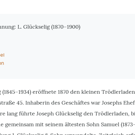
tionen
nung: L. Glückselig (1870–1900)
el
on
 (1845–1934) eröffnete 1870 den kleinen Trödlerladen 
traße 45. Inhaberin des Geschäftes war Josephs Ehef
re lang führte Joseph Glückselig den Trödlerladen, b
e gemeinsam mit seinem ältesten Sohn Samuel
(1873