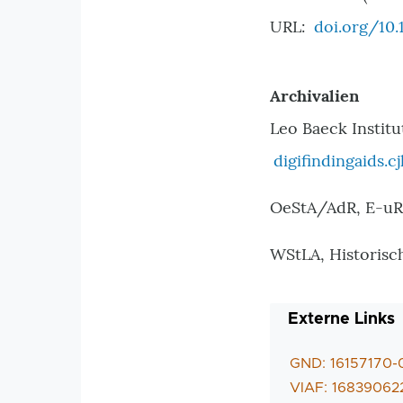
URL:
doi.org/10.
Archivalien
Leo Baeck Institu
digifindingaids.
OeStA/AdR, E-uRea
WStLA, Historisc
Externe Links
GND: 16157170-
VIAF: 16839062