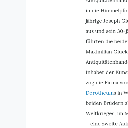
Antiquitätenhand
in die Himmelpfor
jährige Joseph Gl
aus und sein 30-
führten die beid
Maximilian Glücks
Antiquitätenhande
Inhaber der Kunst
zog die Firma vo
Dorotheum
s in W
beiden Brüdern a
Weltkrieges, im M
– eine zweite Auk