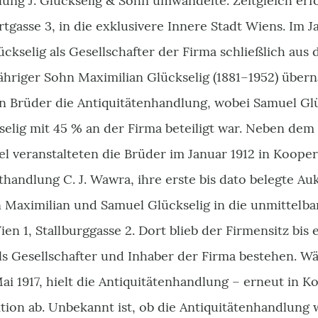
lung J. Glückselig & Sohn umwandelte. Zeitgleich er
tgasse 3, in die exklusivere Innere Stadt Wiens. Im J
ückselig als Gesellschafter der Firma schließlich aus
jähriger Sohn Maximilian Glückselig
(
1881–1952)
übern
en Brüder die Antiquitätenhandlung, wobei Samuel Gl
elig mit 45 % an der Firma beteiligt war. Neben dem 
l veranstalteten die Brüder im Januar 1912 in Koope
handlung C. J. Wawra, ihre erste bis dato belegte Aukt
n Maximilian und Samuel Glückselig in die unmittelb
ien 1, Stallburggasse 2. Dort blieb der Firmensitz bis
ls Gesellschafter und Inhaber der Firma bestehen. W
ai 1917, hielt die Antiquitätenhandlung – erneut in 
tion ab. Unbekannt ist, ob die Antiquitätenhandlung