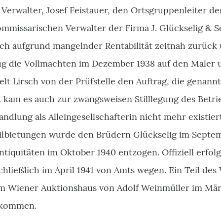
Verwalter, Josef Feistauer, den Ortsgruppenleiter d
ommissarischen Verwalter der Firma J. Glückselig & S
ch aufgrund mangelnder Rentabilität zeitnah zurück
ug die Vollmachten im Dezember 1938 auf den Maler u
elt Lirsch von der Prüfstelle den Auftrag, die genan
t kam es auch zur zwangsweisen Stilllegung des Betri
andlung als Alleingesellschafterin nicht mehr existi
ilbietungen wurde den Brüdern Glückselig im Septem
tiquitäten im Oktober 1940 entzogen. Offiziell erfol
hließlich im April 1941 von Amts wegen. Ein Teil des
m Wiener Auktionshaus von Adolf Weinmüller im Mä
ekommen.