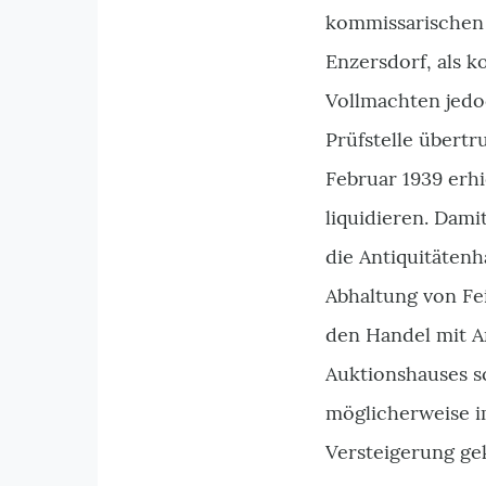
kommissarischen 
Enzersdorf, als k
Vollmachten jedo
Prüfstelle übertr
Februar 1939 erhi
liquidieren. Dami
die Antiquitätenh
Abhaltung von Fe
den Handel mit An
Auktionshauses sc
möglicherweise i
Versteigerung g