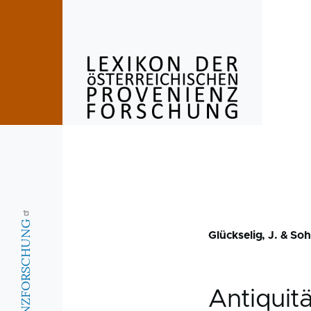
Skip to main content
Glückselig, J. & So
Antiquit