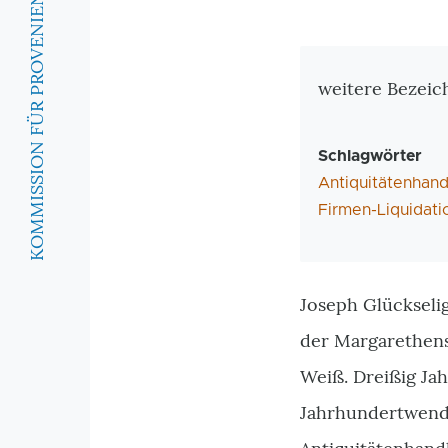
KOMMISSION FÜR PROVENIENZFORSCHUNG
Zusatzinforma
weitere Bezeich
Schlagwörter
Antiquitätenhand
Firmen-Liquidati
Joseph Glückselig
der Margarethens
Weiß. Dreißig Jah
Jahrhundertwend