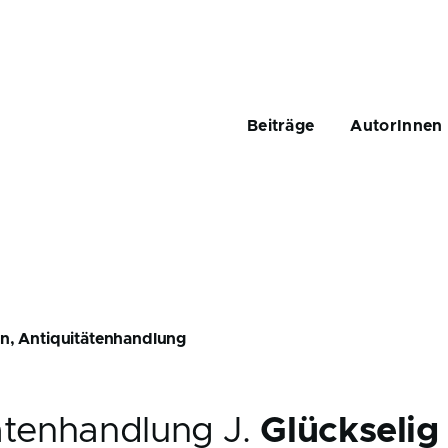
Main
navigation
Beiträge
AutorInnen
hn, Antiquitätenhandlung
ätenhandlung J.
Glückselig