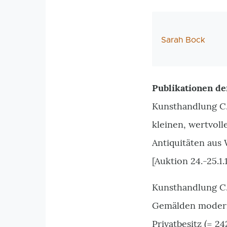
AutorIn
Sarah Bock
Publikationen de
Kunsthandlung C. 
kleinen, wertvol
Antiquitäten aus 
[Auktion 24.-25.1.
Kunsthandlung C.
Gemälden moderne
Privatbesitz (= 24