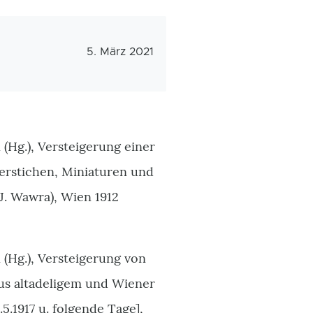
Veröffentlichungsdatum
5. März 2021
(Hg.), Versteigerung einer
erstichen, Miniaturen und
J. Wawra), Wien 1912
(Hg.), Versteigerung von
us altadeligem und Wiener
.5.1917 u. folgende Tage],