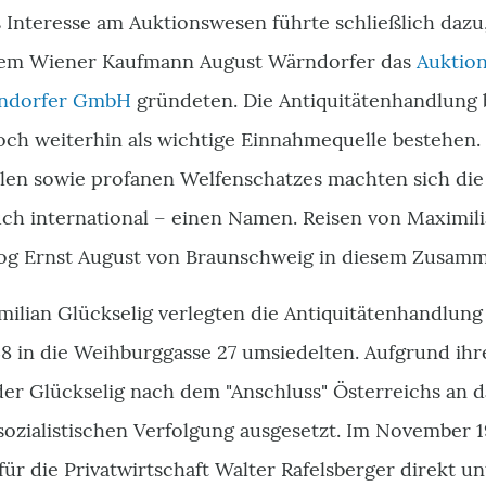
s Interesse am Auktionswesen führte schließlich dazu,
em Wiener Kaufmann August Wärndorfer das
Auktion
rndorfer GmbH
gründeten. Die Antiquitätenhandlung 
och weiterhin als wichtige Einnahmequelle bestehen
alen sowie profanen Welfenschatzes machten sich di
ch international – einen Namen. Reisen von Maximili
og Ernst August von Braunschweig in diesem Zusamm
lian Glückselig verlegten die Antiquitätenhandlung 
938 in die Weihburggasse 27 umsiedelten. Aufgrund ih
er Glückselig nach dem "Anschluss" Österreichs an 
sozialistischen Verfolgung ausgesetzt. Im November 
ür die Privatwirtschaft Walter Rafelsberger direkt unt