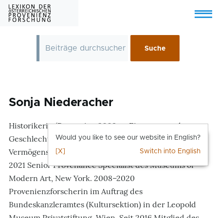
Skip to main content
Menu
Sonja Niederacher
Historikerin (Promotion 2009 zu Eigentum und
Geschlecht. Eine sozialhistorische Studie über
Would you like to see our website in English?
Vermögensbildung, NS-Raub und Restitution).
Seit
[X]
Switch into English
2021 Senior Provenance Specialist des Museums of
Modern Art, New York.
2008–2020
Provenienzforscherin im Auftrag des
Bundeskanzleramtes (Kultursektion) in der Leopold
Museum Privatstiftung, Wien. Seit 2016 Mitglied des