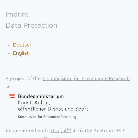
Footer
Imprint
Data Protection
Deutsch
English
A project of the
Commission for Provenance Research
Implemented with
Drupal™
by the Austrian DXP