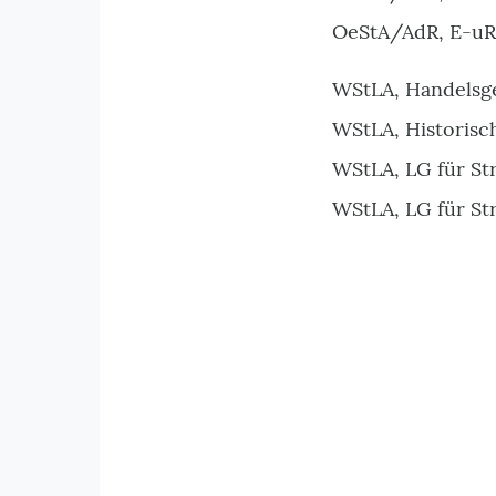
OeStA/AdR, E-uRe
WStLA, Handelsger
WStLA, Historisc
WStLA, LG für Str
WStLA, LG für Str