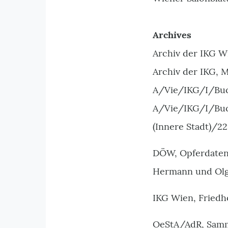
Archives
Archiv der IKG W
Archiv der IKG,
A/Vie/IKG/I/Bu
A/Vie/IKG/I/Bu
(Innere Stadt)/22
DÖW, Opferdatenb
Hermann und Olga 
IKG Wien, Friedho
OeStA/AdR, Samme