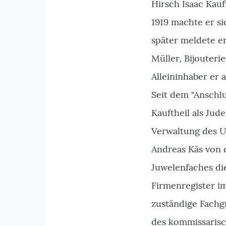
Hirsch Isaac Kauf
1919 machte er si
später meldete e
Müller, Bijouteri
Alleininhaber er 
Seit dem "Anschl
Kauftheil als Jud
Verwaltung des 
Andreas Käs von 
Juwelenfaches di
Firmenregister i
zuständige Fachgr
des kommissaris