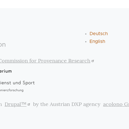
Deutsch
English
on
Commission for Provenance Research
th
Drupal™
by the Austrian DXP agency
acolono 