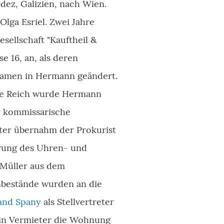
ndez, Galizien, nach Wien.
Olga Esriel. Zwei Jahre
sellschaft "Kauftheil &
e 16, an, als deren
ornamen in Hermann geändert.
sche Reich wurde Hermann
er kommissarische
ter übernahm der Prokurist
erung des Uhren- und
 Müller aus dem
nbestände wurden an die
and Spany
als Stellvertreter
ein Vermieter die Wohnung