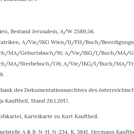
ien, Bestand Jerusalem, A/W 2589,56.
 Matriken, A/Vie/IKG Wien/II/FH/Buch/Beerdigungs
ch/MA/Geburtsbuch/91; A/Vie/IKG/I/Buch/MA/Ge
ch/MA/Sterbebuch/176; A/Vie/IKG/I/Buch/MA/Tra
9.
ank des Dokumentationsarchives des österreichisch
Kauftheil, Stand 26.1.2017.
fskartei, Karteikarte zu Kurt Kauftheil.
lstelle A & B-N-H. N-234, K. 3841, Hermann Kaufthe