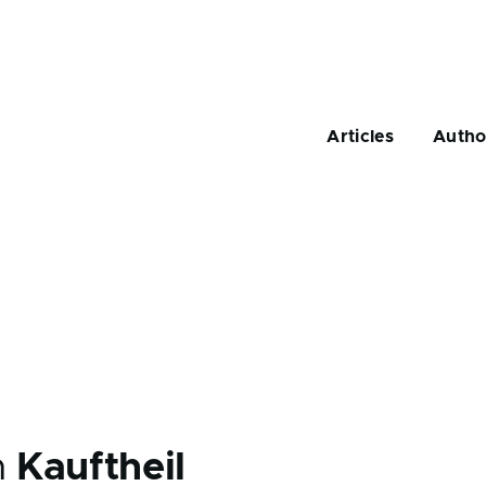
Main
navigation
Articles
Autho
n
Kauftheil