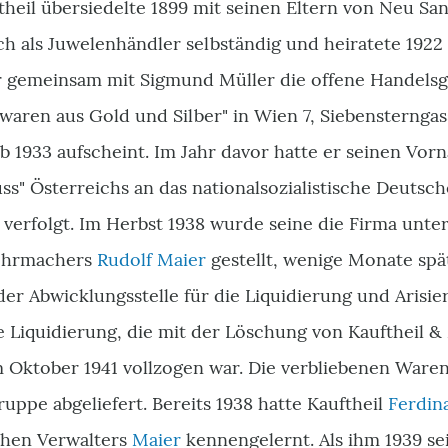
theil übersiedelte 1899 mit seinen Eltern von Neu Sa
ch als Juwelenhändler selbständig und heiratete 1922 
r gemeinsam mit Sigmund Müller die offene Handelsge
ewaren aus Gold und Silber" in Wien 7, Siebensterngass
ab 1933 aufscheint. Im Jahr davor hatte er seinen V
uss" Österreichs an das nationalsozialistische Deut
e verfolgt. Im Herbst 1938 wurde seine die Firma unt
Uhrmachers
Rudolf Maier
gestellt, wenige Monate spä
der Abwicklungsstelle für die Liquidierung und Arisi
e Liquidierung, die mit der Löschung von Kauftheil &
m Oktober 1941 vollzogen war. Die verbliebenen Ware
uppe abgeliefert. Bereits 1938 hatte Kauftheil
Ferdin
chen Verwalters
Maier
kennengelernt. Als ihm 1939 s