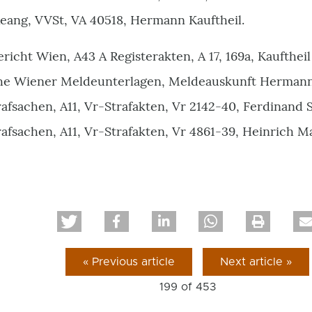
ang, VVSt, VA 40518, Hermann Kauftheil.
icht Wien, A43 A Registerakten, A 17, 169a, Kauftheil
he Wiener Meldeunterlagen, Meldeauskunft Hermann 
afsachen, A11, Vr-Strafakten, Vr 2142-40, Ferdinand
afsachen, A11, Vr-Strafakten, Vr 4861-39, Heinrich Ma
« Previous article
Next article »
199 of
453