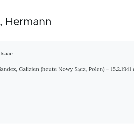
l, Hermann
tionen
 Isaac
Sandez, Galizien (heute Nowy Sącz, Polen) – 15.2.1941