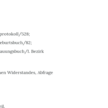
protokoll/528;
burtsbuch/82;
uungsbuch/I. Bezirk
en Widerstandes, Abfrage
il.